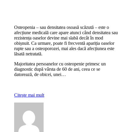
Osteopenia – sau densitatea osoasă scăzută – este o
afecțiune medicală care apare atunci când densitatea sau
rezistența oaselor devine mai slabă decât în mod
obișnuit. Ca urmare, poate fi frecventă apariția oaselor
rupte sau a osteoporozei, mai ales dacă afecțiunea este
lăsată netratată.
Majoritatea persoanelor cu osteopenie primesc un
diagnostic după vârsta de 60 de ani, ceea ce se
datorează, de obicei, unei…
Citeşte mai mult