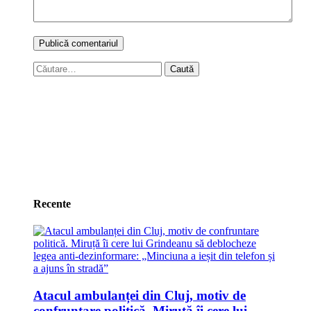
Caută
după:
Recente
Atacul ambulanței din Cluj, motiv de
confruntare politică. Miruță îi cere lui