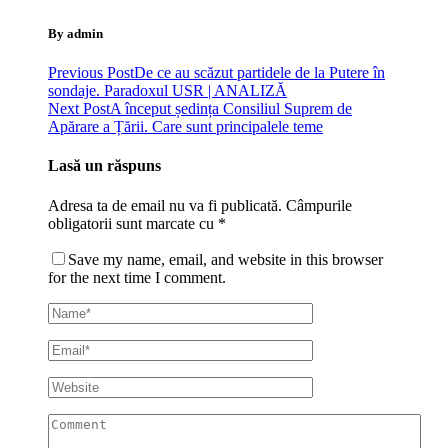
By admin
Previous Post
De ce au scăzut partidele de la Putere în
sondaje. Paradoxul USR | ANALIZĂ
Next Post
A început ședința Consiliul Suprem de
Apărare a Țării. Care sunt principalele teme
Lasă un răspuns
Adresa ta de email nu va fi publicată.
Câmpurile
obligatorii sunt marcate cu
*
Save my name, email, and website in this browser
for the next time I comment.