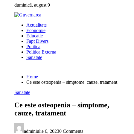
Skip
duminică, august 9
to
content
Actualitate
Economie
Educatie
Fapt Divers
Politica
Politica Externa
Sanatate
Home
Ce este osteopenia – simptome, cauze, tratament
Sanatate
Ce este osteopenia – simptome,
cauze, tratament
admin
iulie 6, 2023
0 Comments