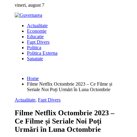
Skip
vineri, august 7
to
content
Actualitate
Economie
Educatie
Fapt Divers
Politica
Politica Externa
Sanatate
Home
Filme Netflix Octombrie 2023 – Ce Filme și
Seriale Noi Poți Urmări în Luna Octombrie
Actualitate
,
Fapt Divers
Filme Netflix Octombrie 2023 –
Ce Filme și Seriale Noi Poți
Urmări în Luna Octombrie