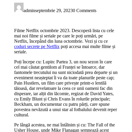
admin
septembrie 29, 2023
0 Comments
Filme Netflix octombrie 2023. Descoperă lista cu cele
mai noi filme și seriale pe care le poți urmări, pe
Netflix, începând din luna octombrie. Vezi și cu ce
coduri secrete pe Netflix
poți accesa mai multe filme și
seriale.
Poți începe cu: Lupin: Partea 3, un nou sezon în care
cel mai căutat gentilom al Franței se întoarce, dar
fantomele trecutului nu sunt niciodată prea departe și un
eveniment neașteptat îi va da toate planurile peste cap;
Pain Hustlers, un film care privește printr-o lentilă
tăioasă, dar revelatoare la ceea ce unii oameni fac din
disperare, iar alții din lăcomie, regizat de David Yates,
cu Emily Blunt și Chris Evans în rolurile principale;
Beckham, un documentar cu patru părți, care spune
povestea nevăzută a unui star al fotbalului devenit reper
cultural.
Pe lângă acestea, ne mai întâlnim și cu: The Fall of the
Usher House, unde Mike Flanagan semnează acest