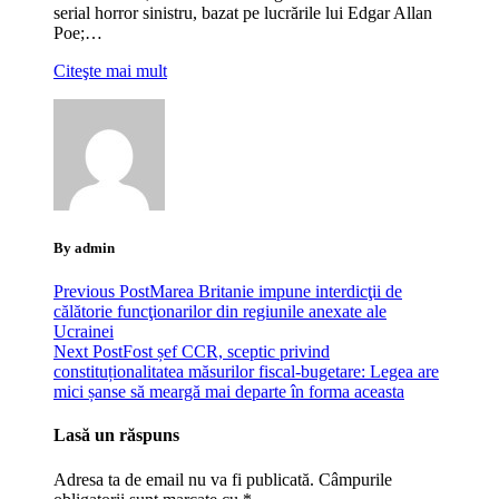
serial horror sinistru, bazat pe lucrările lui Edgar Allan
Poe;…
Citeşte mai mult
By admin
Previous Post
Marea Britanie impune interdicţii de
călătorie funcţionarilor din regiunile anexate ale
Ucrainei
Next Post
Fost șef CCR, sceptic privind
constituționalitatea măsurilor fiscal-bugetare: Legea are
mici șanse să meargă mai departe în forma aceasta
Lasă un răspuns
Adresa ta de email nu va fi publicată.
Câmpurile