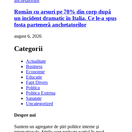
Român cu arsuri pe 70% din corp după
un incident dramatic în Italia. Ce le-a spus
fosta parteneră anchetatorilor
august 6, 2026
Categorii
Actualitate
Business
Economie
Educatie
Fapt Divers
Politica
Politica Externa
Sanatate
Uncategorized
Despre noi
Suntem un agregator de ştiri politice interne şi
internaţionale. Ştirile sunt preluate parţial în mod