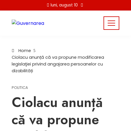
Skip
luni, august 10
to
content
Home
Ciolacu anunță că va propune modificarea
legislaţiei privind angajarea persoanelor cu
dizabilități
POLITICA
Ciolacu anunță
că va propune