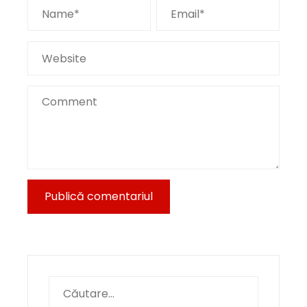
Caută
după: