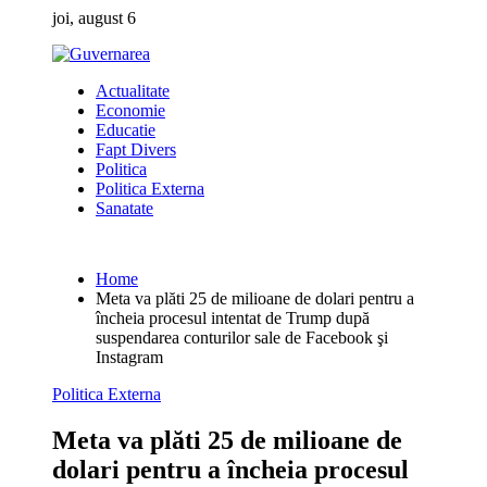
Skip
joi, august 6
to
content
Actualitate
Economie
Educatie
Fapt Divers
Politica
Politica Externa
Sanatate
Home
Meta va plăti 25 de milioane de dolari pentru a
încheia procesul intentat de Trump după
suspendarea conturilor sale de Facebook şi
Instagram
Politica Externa
Meta va plăti 25 de milioane de
dolari pentru a încheia procesul