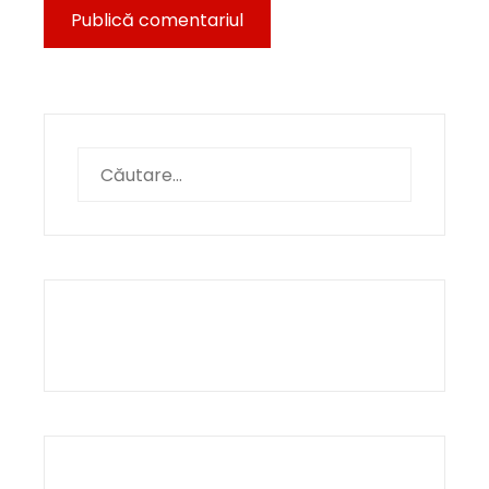
Caută
după: