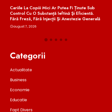
Cariile La Copiii Mici Ar Putea Fi Ținute Sub
Euge
u
Control Cu O Substanţă Ieftină Şi Eficientă.
Treb
Fără Freză, Fără Injecţii Şi Anestezie Generală
Româ
august 7, 2026
aug
Categorii
Actualitate
Business
Economie
Educatie
Fapt Divers