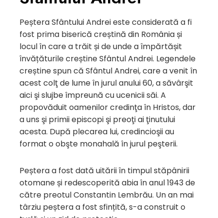
Peștera Sfântului Andrei este considerată a fi
fost prima biserică creștină din România și
locul în care a trăit și de unde a împărtășit
învățăturile creștine Sfântul Andrei. Legendele
creștine spun că Sfântul Andrei, care a venit în
acest colţ de lume în jurul anului 60, a săvârşit
aici şi slujbe împreună cu ucenicii săi. A
propovăduit oamenilor credinţa în Hristos, dar
a uns şi primii episcopi şi preoţi ai ţinutului
acesta. După plecarea lui, credincioşii au
format o obşte monahală în jurul peşterii.
Peștera a fost dată uitării în timpul stăpânirii
otomane și redescoperită abia în anul 1943 de
către preotul Constantin Lembrău. Un an mai
târziu peștera a fost sfințită, s-a construit o