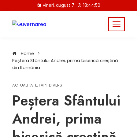
Skip
vineri, august 7
18:44:50
to
content
Home
Peștera Sfântului Andrei, prima biserică creștină
din România
ACTUALITATE
,
FAPT DIVERS
Peștera Sfântului
Andrei, prima
biserică creștină