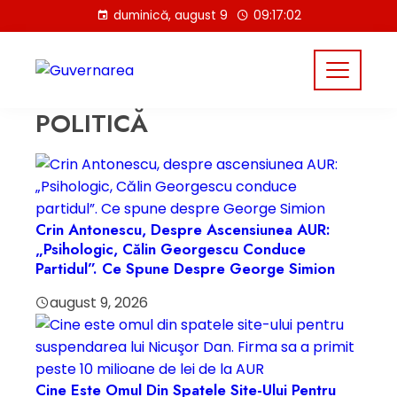
Skip
duminică, august 9
09:17:03
to
content
POLITICĂ
Crin Antonescu, Despre Ascensiunea AUR:
„Psihologic, Călin Georgescu Conduce
Partidul”. Ce Spune Despre George Simion
august 9, 2026
Cine Este Omul Din Spatele Site-Ului Pentru