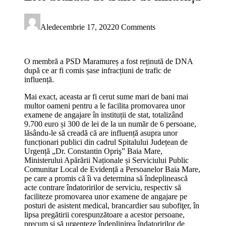
Ale
decembrie 17, 2022
0 Comments
O membră a PSD Maramureș a fost reținută de DNA
după ce ar fi comis șase infracțiuni de trafic de
influență.
Mai exact, aceasta ar fi cerut sume mari de bani mai
multor oameni pentru a le facilita promovarea unor
examene de angajare în instituții de stat, totalizând
9.700 euro și 300 de lei de la un număr de 6 persoane,
lăsându-le să creadă că are influență asupra unor
funcționari publici din cadrul Spitalului Județean de
Urgență „Dr. Constantin Opriş” Baia Mare,
Ministerului Apărării Naționale și Serviciului Public
Comunitar Local de Evidență a Persoanelor Baia Mare,
pe care a promis că îi va determina să îndeplinească
acte contrare îndatoririlor de serviciu, respectiv să
faciliteze promovarea unor examene de angajare pe
posturi de asistent medical, brancardier sau subofiţer, în
lipsa pregătirii corespunzătoare a acestor persoane,
precum şi să urgenteze îndeplinirea îndatoririlor de