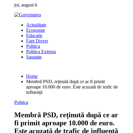
Skip
joi, august 6
to
content
Actualitate
Economie
Educatie
Fapt Divers
Politica
Politica Externa
Sanatate
Home
Membră PSD, reținută după ce ar fi primit
aproape 10.000 de euro. Este acuzată de trafic de
influență
Politica
Membră PSD, reținută după ce ar
fi primit aproape 10.000 de euro.
Este acuzată de trafic de influență