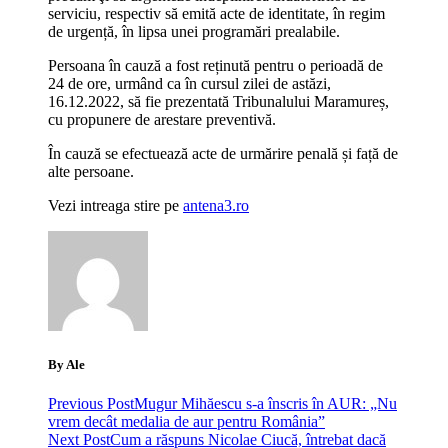
serviciu, respectiv să emită acte de identitate, în regim
de urgență, în lipsa unei programări prealabile.
Persoana în cauză a fost reținută pentru o perioadă de
24 de ore, urmând ca în cursul zilei de astăzi,
16.12.2022, să fie prezentată Tribunalului Maramureș,
cu propunere de arestare preventivă.
În cauză se efectuează acte de urmărire penală și față de
alte persoane.
Vezi intreaga stire pe
antena3.ro
By Ale
Previous Post
Mugur Mihăescu s-a înscris în AUR: „Nu
vrem decât medalia de aur pentru România”
Next Post
Cum a răspuns Nicolae Ciucă, întrebat dacă