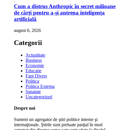
Cum a distrus Anthropic în secret milioane
de cărți pentru a-și antrena inteligența
artificială
august 6, 2026
Categorii
Actualitate
Business
Economie
Educatie
Fapt Divers
Politica
Politica Externa
Sanatate
Uncategorized
Despre noi
Suntem un agregator de ştiri politice interne şi
internaţionale. Ştirile sunt preluate parţial în mod
automat din diverse surse care sunt citate la finalul