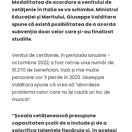
Modalitatea de acordare a venitului de
cetăţenie în Italia se va schimba. Ministrul
Educației și Meritului, Giuseppe Valditara
spune că există posibilitatea de a acorda
subvenția doar celor care și-au finalizat
studiile.
Venitul de cetățenie, în perioada ianuarie –
octombrie 2022, a fost retras unui număr de
51.370 de beneficiari, însă și mai multe
persoane vor îl pierde în 2023. Giuseppe
Valditara spune că vrea să ”abordeze
problema celor care nu își caută un loc de
muncă”.
”Școala cetățenească presupune
capacitatea școlii de a include și de a
valorifica talentele fiecăruia și, în același