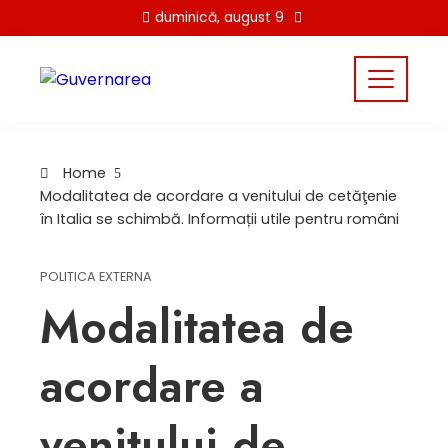
Skip
duminică, august 9
to
content
Home
Modalitatea de acordare a venitului de cetăţenie
în Italia se schimbă. Informații utile pentru români
POLITICA EXTERNA
Modalitatea de
acordare a
venitului de