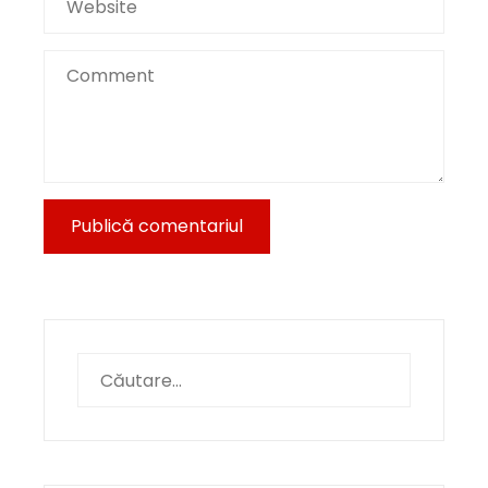
Caută
după: