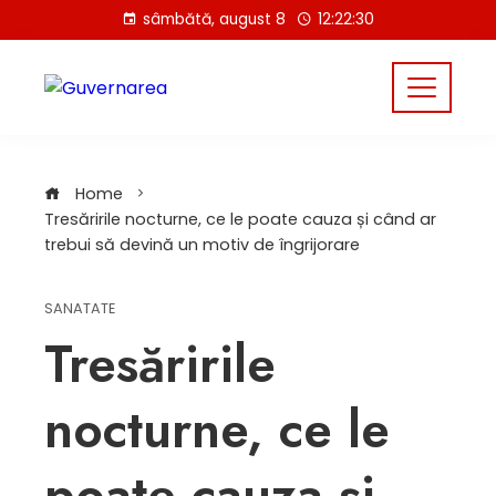
Skip
sâmbătă, august 8
12:22:30
to
content
Home
Tresăririle nocturne, ce le poate cauza și când ar
trebui să devină un motiv de îngrijorare
SANATATE
Tresăririle
nocturne, ce le
poate cauza și