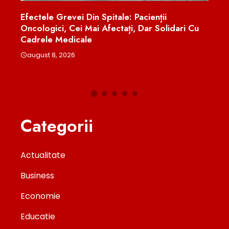
Efectele Grevei Din Spitale: Pacienții
„Tre
Oncologici, Cei Mai Afectați, Dar Solidari Cu
Iasă
Cadrele Medicale
Pent
Moo
august 8, 2026
aug
Categorii
Actualitate
Business
Economie
Educatie