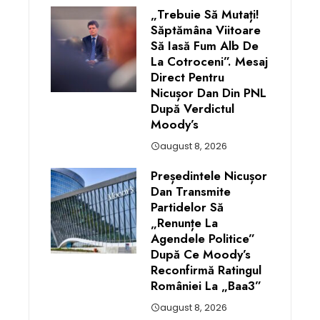
„Trebuie Să Mutați!
Săptămâna Viitoare
Să Iasă Fum Alb De
La Cotroceni”. Mesaj
Direct Pentru
Nicușor Dan Din PNL
După Verdictul
Moody’s
august 8, 2026
Președintele Nicușor
Dan Transmite
Partidelor Să
„renunțe La
Agendele Politice”
După Ce Moody’s
Reconfirmă Ratingul
României La „Baa3”
august 8, 2026