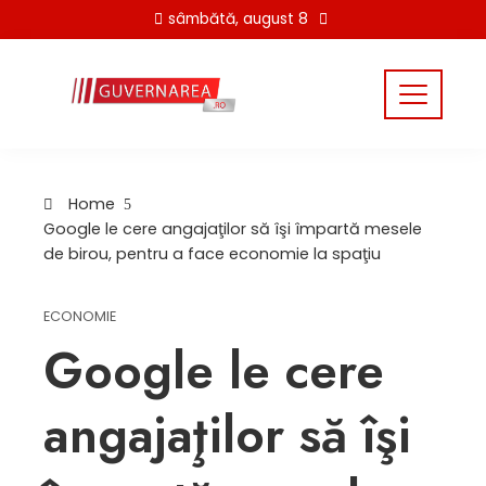
Skip
sâmbătă, august 8
to
content
Home
Google le cere angajaţilor să îşi împartă mesele
de birou, pentru a face economie la spaţiu
ECONOMIE
Google le cere
angajaţilor să îşi