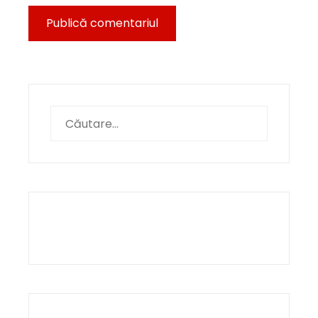
Caută
după: