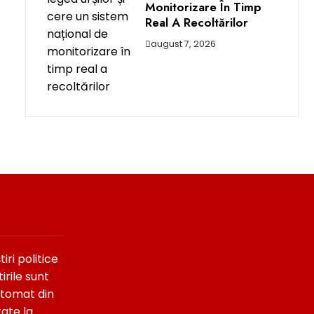
Monitorizare În Timp
Real A Recoltărilor
august 7, 2026
ri politice
irile sunt
utomat din
tate la