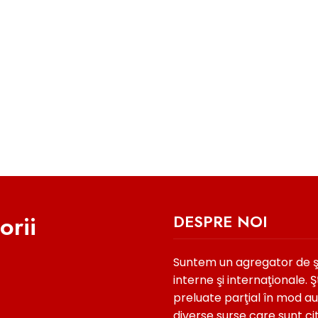
orii
DESPRE NOI
Suntem un agregator de şti
interne şi internaţionale. Şt
preluate parţial în mod a
diverse surse care sunt ci