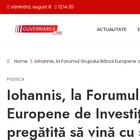
Skip
sâmbătă, august 8
12:14:21
to
content
ACTUALITATE
Home
Iohannis, la Forumul Grupului Băncii Europene d
POLITICA
Iohannis, la Forumul
Europene de Investiț
pregătită să vină cu 