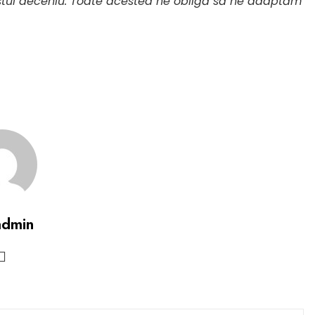
cestui deceniu. Toate acestea ne obligă să ne adaptăm
admin