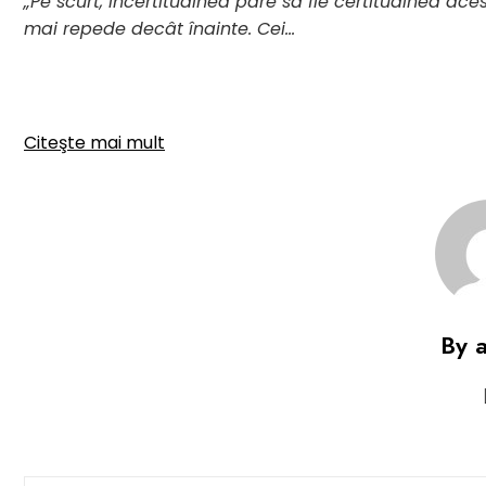
„Pe scurt, incertitudinea pare să fie certitudinea a
mai repede decât înainte. Cei…
Citeşte mai mult
By 