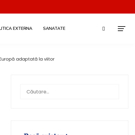
LITICA EXTERNA
SANATATE
 Europă adaptată la viitor
Caută
după: