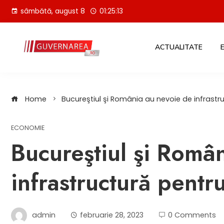
Skip
sâmbătă, august 8
01:25:14
to
content
ACTUALITATE
Home
Bucureştiul şi România au nevoie de infrastr
ECONOMIE
Bucureştiul şi Româ
infrastructură pentr
admin
februarie 28, 2023
0 Comments