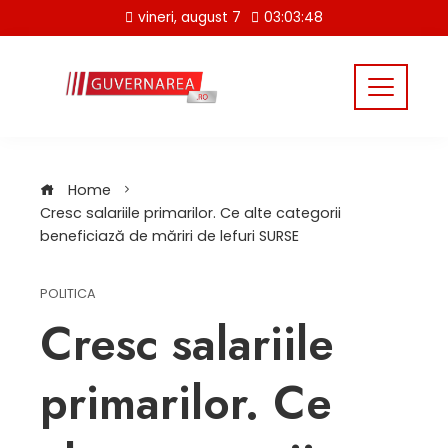
Skip
vineri, august 7
03:03:48
to
content
Home
Cresc salariile primarilor. Ce alte categorii
beneficiază de măriri de lefuri SURSE
POLITICA
Cresc salariile
primarilor. Ce