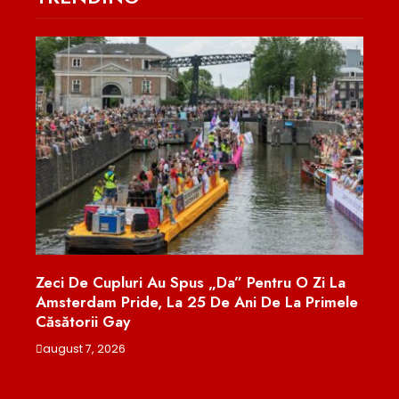
O Zi La
După 25 De Ani, Terapia Hormonală În
 Primele
Menopauză Este Reevaluată: Ce Spun Noile
Date
august 6, 2026