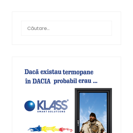
Caută
după: