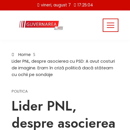
Skip
vineri, august 7
17:25:05
to
content
Home
Lider PNL, despre asocierea cu PSD: A avut costuri
de imagine. Eram în criză politică dacă stăteam
cu ochii pe sondaje
POLITICA
Lider PNL,
despre asocierea