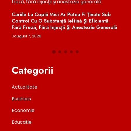
Cariile La Copiii Mici Ar Putea Fi Ținute Sub
Euge
u
Control Cu O Substanţă Ieftină Şi Eficientă.
Treb
Fără Freză, Fără Injecţii Şi Anestezie Generală
Româ
august 7, 2026
augu
Categorii
Actualitate
Business
Economie
Educatie