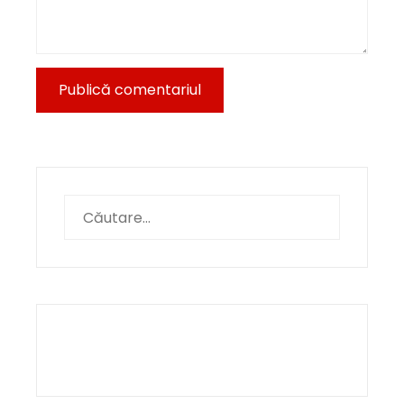
Caută
după: