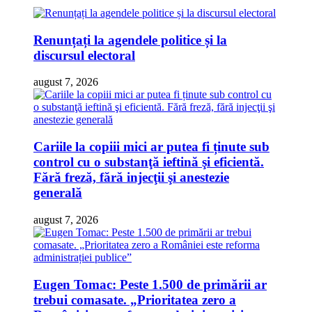
Renunțați la agendele politice și la
discursul electoral
august 7, 2026
Cariile la copiii mici ar putea fi ținute sub
control cu o substanţă ieftină şi eficientă.
Fără freză, fără injecţii şi anestezie
generală
august 7, 2026
Eugen Tomac: Peste 1.500 de primării ar
trebui comasate. „Prioritatea zero a