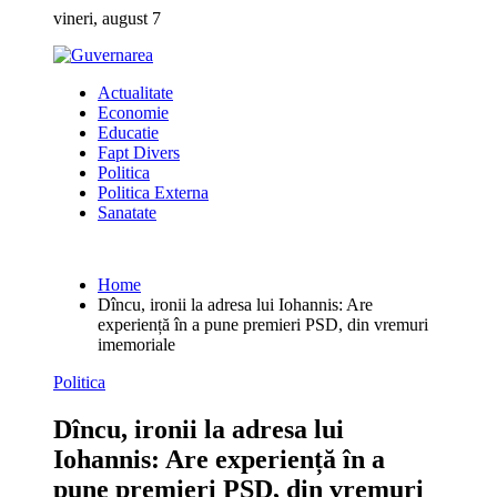
Skip
vineri, august 7
to
content
Actualitate
Economie
Educatie
Fapt Divers
Politica
Politica Externa
Sanatate
Home
Dîncu, ironii la adresa lui Iohannis: Are
experiență în a pune premieri PSD, din vremuri
imemoriale
Politica
Dîncu, ironii la adresa lui
Iohannis: Are experiență în a
pune premieri PSD, din vremuri