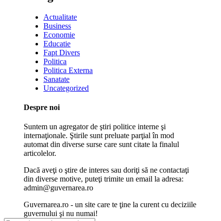
Actualitate
Business
Economie
Educatie
Fapt Divers
Politica
Politica Externa
Sanatate
Uncategorized
Despre noi
Suntem un agregator de ştiri politice interne şi
internaţionale. Ştirile sunt preluate parţial în mod
automat din diverse surse care sunt citate la finalul
articolelor.
Dacă aveţi o ştire de interes sau doriţi să ne contactaţi
din diverse motive, puteţi trimite un email la adresa:
admin@guvernarea.ro
Guvernarea.ro - un site care te ţine la curent cu deciziile
guvernului şi nu numai!