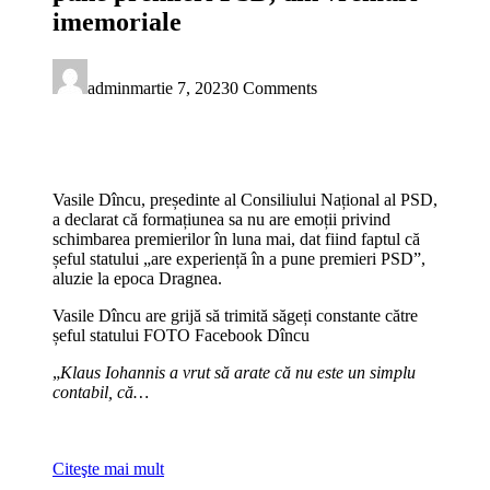
imemoriale
admin
martie 7, 2023
0 Comments
Vasile Dîncu, președinte al Consiliului Național al PSD,
a declarat că formațiunea sa nu are emoții privind
schimbarea premierilor în luna mai, dat fiind faptul că
șeful statului „are experiență în a pune premieri PSD”,
aluzie la epoca Dragnea.
Vasile Dîncu are grijă să trimită săgeți constante către
șeful statului FOTO Facebook Dîncu
„
Klaus Iohannis a vrut să arate că nu este un simplu
contabil, că…
Citeşte mai mult