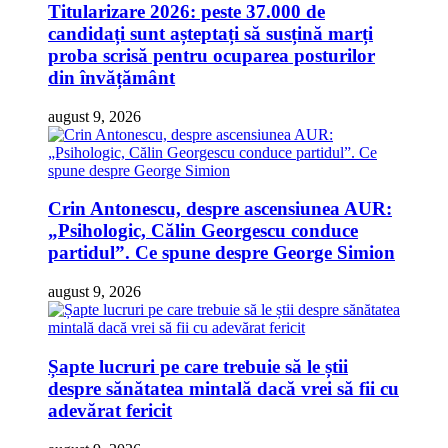
Titularizare 2026: peste 37.000 de
candidați sunt așteptați să susțină marți
proba scrisă pentru ocuparea posturilor
din învățământ
august 9, 2026
Crin Antonescu, despre ascensiunea AUR:
„Psihologic, Călin Georgescu conduce
partidul”. Ce spune despre George Simion
august 9, 2026
Șapte lucruri pe care trebuie să le știi
despre sănătatea mintală dacă vrei să fii cu
adevărat fericit