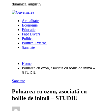
Skip
duminică, august 9
to
content
Actualitate
Economie
Educatie
Fapt Divers
Politica
Politica Externa
Sanatate
Home
Poluarea cu ozon, asociată cu bolile de inimă –
STUDIU
Sanatate
Poluarea cu ozon, asociată cu
bolile de inimă – STUDIU