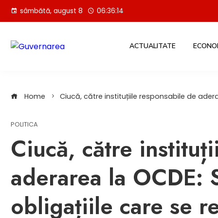
Skip
sâmbătă, august 8
06:36:15
to
content
ACTUALITATE
ECONO
Home
Ciucă, către instituțiile responsabile de adera
POLITICA
Ciucă, către instituț
aderarea la OCDE: Să
obligațiile care se r