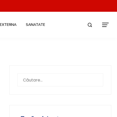
 EXTERNA
SANATATE
Caută
după: