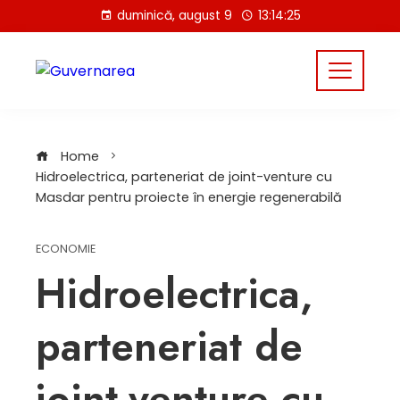
Skip
duminică, august 9
13:14:25
to
content
Home
Hidroelectrica, parteneriat de joint-venture cu
Masdar pentru proiecte în energie regenerabilă
ECONOMIE
Hidroelectrica,
parteneriat de
joint-venture cu