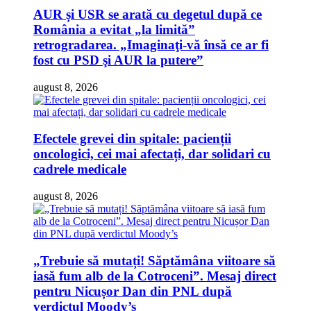
AUR și USR se arată cu degetul după ce
România a evitat „la limită”
retrogradarea. „Imaginaţi-vă însă ce ar fi
fost cu PSD şi AUR la putere”
august 8, 2026
Efectele grevei din spitale: pacienții
oncologici, cei mai afectați, dar solidari cu
cadrele medicale
august 8, 2026
„Trebuie să mutați! Săptămâna viitoare să
iasă fum alb de la Cotroceni”. Mesaj direct
pentru Nicușor Dan din PNL după
verdictul Moody’s