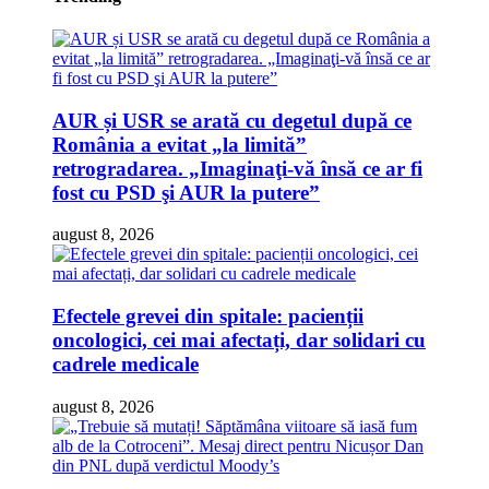
AUR și USR se arată cu degetul după ce
România a evitat „la limită”
retrogradarea. „Imaginaţi-vă însă ce ar fi
fost cu PSD şi AUR la putere”
august 8, 2026
Efectele grevei din spitale: pacienții
oncologici, cei mai afectați, dar solidari cu
cadrele medicale
august 8, 2026