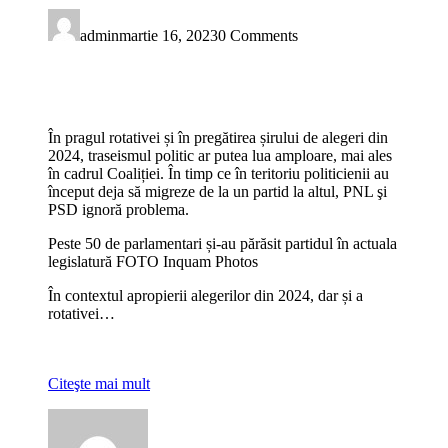
admin
martie 16, 2023
0 Comments
În pragul rotativei și în pregătirea șirului de alegeri din
2024, traseismul politic ar putea lua amploare, mai ales
în cadrul Coaliției. În timp ce în teritoriu politicienii au
început deja să migreze de la un partid la altul, PNL şi
PSD ignoră problema.
Peste 50 de parlamentari și-au părăsit partidul în actuala
legislatură FOTO Inquam Photos
În contextul apropierii alegerilor din 2024, dar și a
rotativei…
Citeşte mai mult