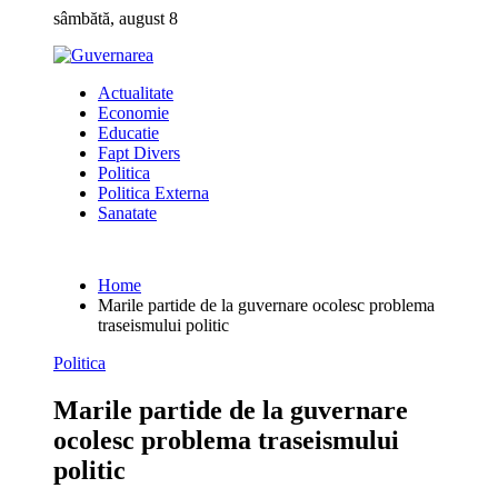
Skip
sâmbătă, august 8
to
content
Actualitate
Economie
Educatie
Fapt Divers
Politica
Politica Externa
Sanatate
Home
Marile partide de la guvernare ocolesc problema
traseismului politic
Politica
Marile partide de la guvernare
ocolesc problema traseismului
politic