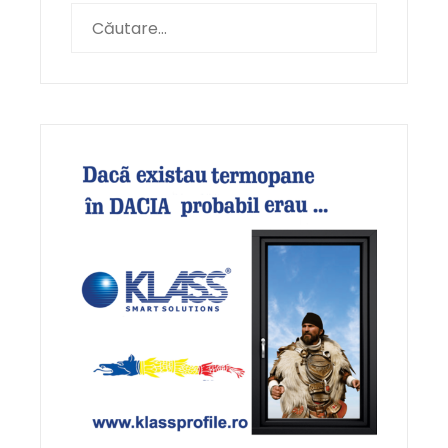
Caută
după: