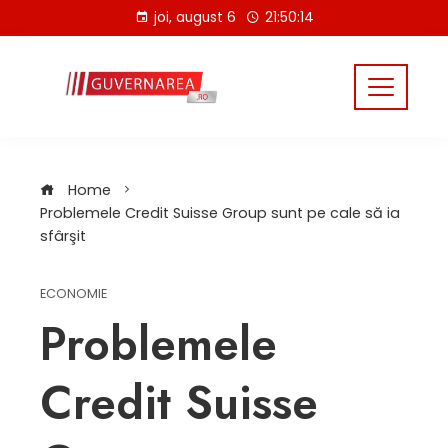
Skip
joi, august 6
21:50:15
to
content
Home
Problemele Credit Suisse Group sunt pe cale să ia
sfârşit
ECONOMIE
Problemele
Credit Suisse