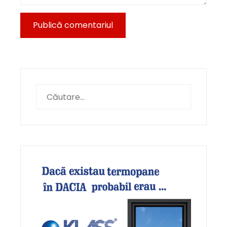
Caută
după: