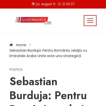
Skip
joi, august 6
21:45:37
to
content
Home
Sebastian Burduja: Pentru România, relaţia cu
Emiratele Arabe Unite este una strategică
POLITICA
Sebastian
Burduja: Pentru