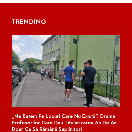
TRENDING
 Nu Există”. Drama
Român Cu Arsuri Pe 70% Din Corp 
ularizarea An De An
Incident Dramatic În Italia. Ce Le-A
tori
Parteneră Anchetatorilor