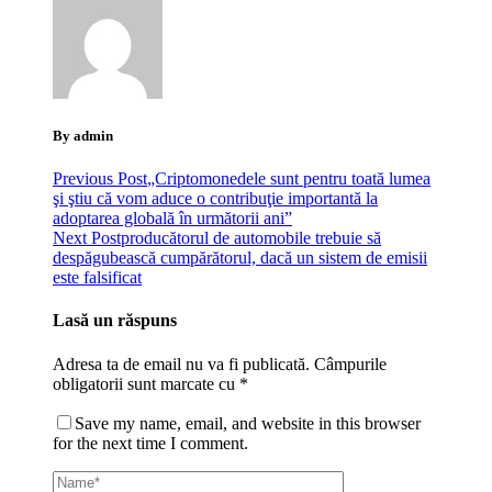
By admin
Previous Post
„Criptomonedele sunt pentru toată lumea
şi ştiu că vom aduce o contribuţie importantă la
adoptarea globală în următorii ani”
Next Post
producătorul de automobile trebuie să
despăgubească cumpărătorul, dacă un sistem de emisii
este falsificat
Lasă un răspuns
Adresa ta de email nu va fi publicată.
Câmpurile
obligatorii sunt marcate cu
*
Save my name, email, and website in this browser
for the next time I comment.