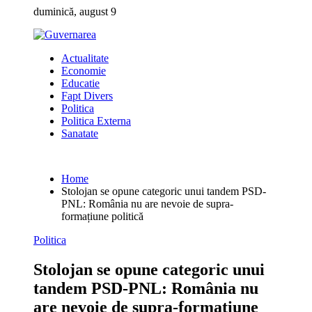
Skip
duminică, august 9
to
content
Actualitate
Economie
Educatie
Fapt Divers
Politica
Politica Externa
Sanatate
Home
Stolojan se opune categoric unui tandem PSD-
PNL: România nu are nevoie de supra-
formațiune politică
Politica
Stolojan se opune categoric unui
tandem PSD-PNL: România nu
are nevoie de supra-formațiune