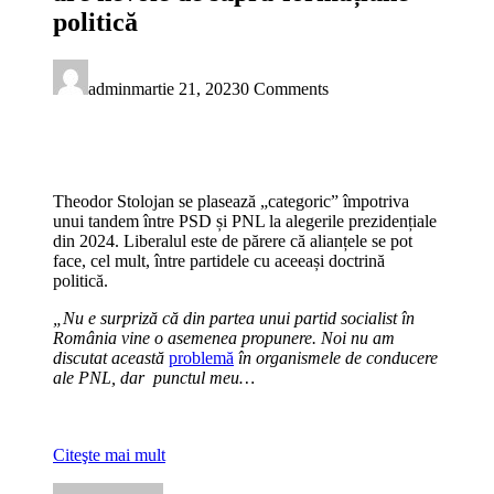
politică
admin
martie 21, 2023
0 Comments
Theodor Stolojan se plasează „categoric” împotriva
unui tandem între PSD și PNL la alegerile prezidențiale
din 2024. Liberalul este de părere că alianțele se pot
face, cel mult, între partidele cu aceeași doctrină
politică.
„Nu e surpriză că din partea unui partid socialist în
România vine o asemenea propunere. Noi nu am
discutat această
problemă
în organismele de conducere
ale PNL, dar punctul meu…
Citeşte mai mult