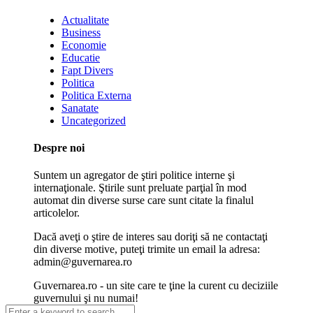
Actualitate
Business
Economie
Educatie
Fapt Divers
Politica
Politica Externa
Sanatate
Uncategorized
Despre noi
Suntem un agregator de ştiri politice interne şi
internaţionale. Ştirile sunt preluate parţial în mod
automat din diverse surse care sunt citate la finalul
articolelor.
Dacă aveţi o ştire de interes sau doriţi să ne contactaţi
din diverse motive, puteţi trimite un email la adresa:
admin@guvernarea.ro
Guvernarea.ro - un site care te ţine la curent cu deciziile
guvernului şi nu numai!