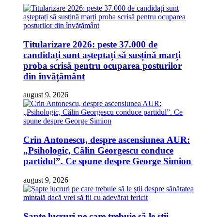
Titularizare 2026: peste 37.000 de
candidați sunt așteptați să susțină marți
proba scrisă pentru ocuparea posturilor
din învățământ
august 9, 2026
Crin Antonescu, despre ascensiunea AUR:
„Psihologic, Călin Georgescu conduce
partidul”. Ce spune despre George Simion
august 9, 2026
Șapte lucruri pe care trebuie să le știi