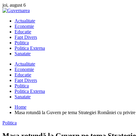
Skip
joi, august 6
to
content
Actualitate
Economie
Educatie
Fapt Divers
Politica
Politica Externa
Sanatate
Actualitate
Economie
Educatie
Fapt Divers
Politica
Politica Externa
Sanatate
Home
Masa rotundă la Guvern pe tema Strategiei României cu privire la
Politica
Masa rotundă la Guvern pe tema Strategiei 