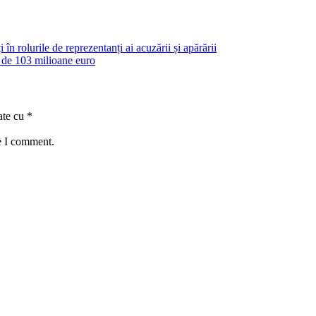
în rolurile de reprezentanți ai acuzării și apărării
de 103 milioane euro
ate cu
*
e I comment.