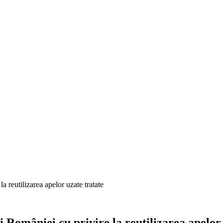
 reutilizarea apelor uzate tratate
României cu privire la reutilizarea apelor 