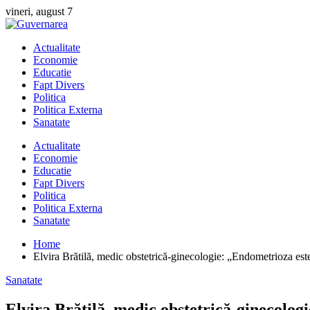
Skip
vineri, august 7
to
content
Actualitate
Economie
Educatie
Fapt Divers
Politica
Politica Externa
Sanatate
Actualitate
Economie
Educatie
Fapt Divers
Politica
Politica Externa
Sanatate
Home
Elvira Brătilă, medic obstetrică-ginecologie: „Endometrioza e
Sanatate
Elvira Brătilă, medic obstetrică-ginecolog