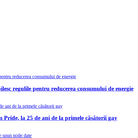
bilesc regulile pentru reducerea consumului de energie
Pride, la 25 de ani de la primele căsătorii gay