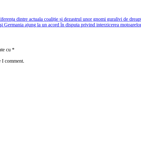
ferența dintre actuala coaliție și dezastrul unor gnomi guralivi de dreap
i Germania ajung la un acord în disputa privind interzicerea motoarelor
ate cu
*
e I comment.