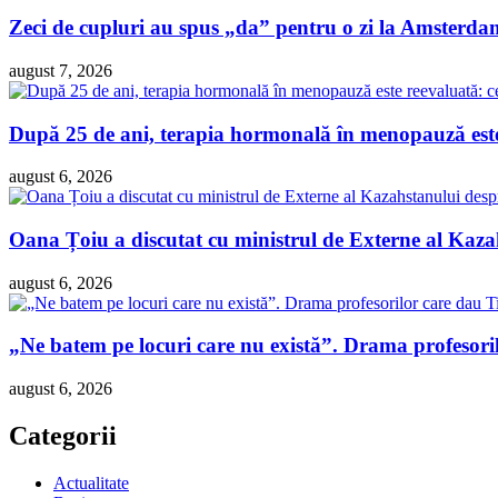
Zeci de cupluri au spus „da” pentru o zi la Amsterdam 
august 7, 2026
După 25 de ani, terapia hormonală în menopauză este 
august 6, 2026
Oana Țoiu a discutat cu ministrul de Externe al Kazah
august 6, 2026
„Ne batem pe locuri care nu există”. Drama profesori
august 6, 2026
Categorii
Actualitate