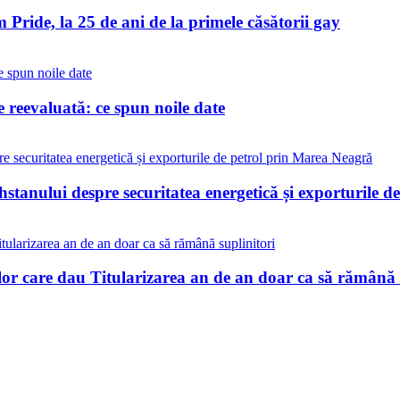
Pride, la 25 de ani de la primele căsătorii gay
reevaluată: ce spun noile date
stanului despre securitatea energetică și exporturile 
lor care dau Titularizarea an de an doar ca să rămână 