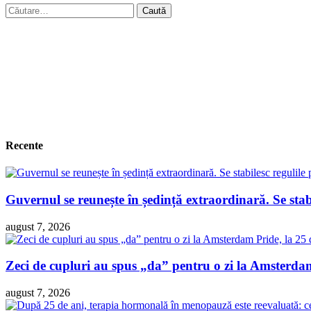
Caută
după:
Recente
Guvernul se reunește în ședință extraordinară. Se sta
august 7, 2026
Zeci de cupluri au spus „da” pentru o zi la Amsterdam 
august 7, 2026