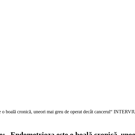
ste o boală cronică, uneori mai greu de operat decât cancerul“ INTERVI
ie: „Endometrioza este o boală cronică, une