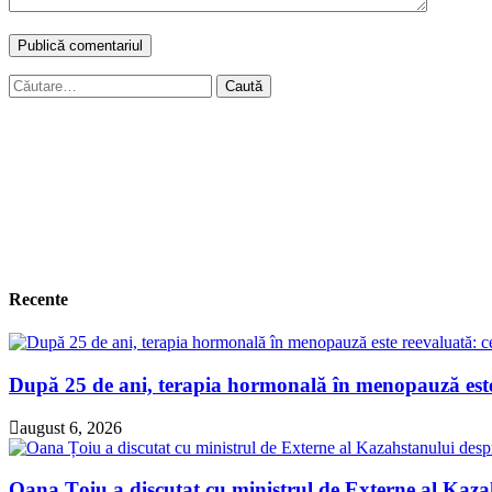
Caută
după:
Recente
După 25 de ani, terapia hormonală în menopauză este 
august 6, 2026
Oana Țoiu a discutat cu ministrul de Externe al Kazah