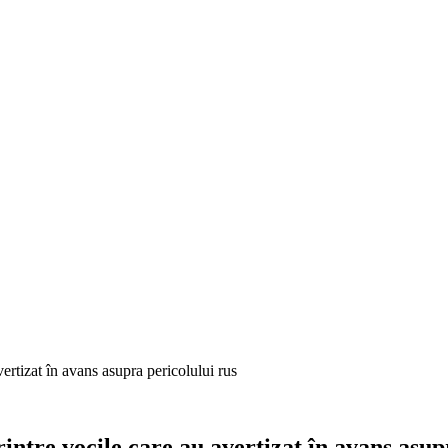
avertizat în avans asupra pericolului rus
printre vocile care au avertizat în avans asup