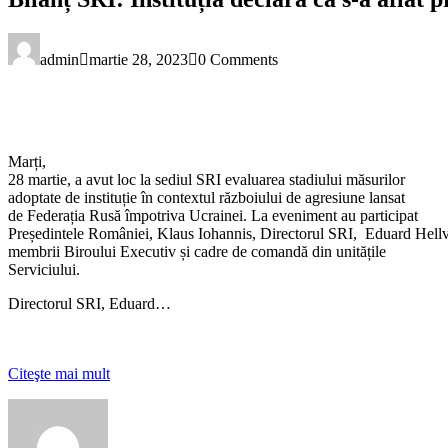
admin
martie 28, 2023
0 Comments
Marți,
28 martie, a avut loc la sediul SRI evaluarea stadiului măsurilor
adoptate de instituție în contextul războiului de agresiune lansat
de Federația Rusă împotriva Ucrainei. La eveniment au participat
Președintele României, Klaus Iohannis, Directorul SRI, Eduard Hellv
membrii Biroului Executiv și cadre de comandă din unitățile
Serviciului.
Directorul SRI, Eduard…
Citeşte mai mult