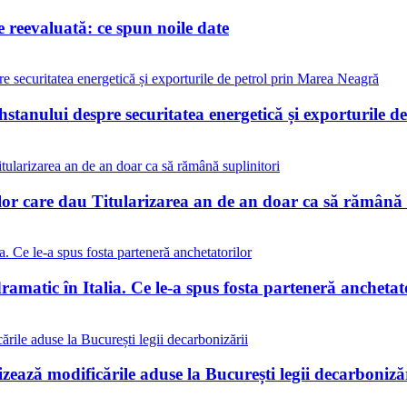
reevaluată: ce spun noile date
stanului despre securitatea energetică și exporturile 
lor care dau Titularizarea an de an doar ca să rămână 
matic în Italia. Ce le-a spus fosta parteneră anchetat
ează modificările aduse la București legii decarbonizăr