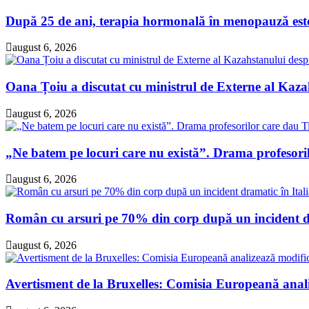
După 25 de ani, terapia hormonală în menopauză este 
august 6, 2026
Oana Țoiu a discutat cu ministrul de Externe al Kazah
august 6, 2026
„Ne batem pe locuri care nu există”. Drama profesori
august 6, 2026
Român cu arsuri pe 70% din corp după un incident dra
august 6, 2026
Avertisment de la Bruxelles: Comisia Europeană analiz