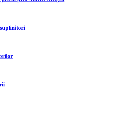
suplinitori
orilor
ii