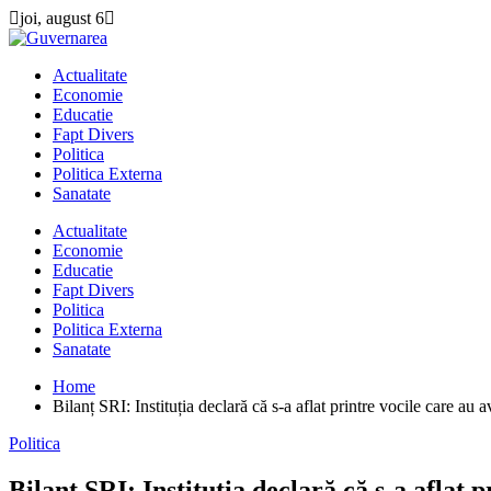
Skip
joi, august 6
to
content
Actualitate
Economie
Educatie
Fapt Divers
Politica
Politica Externa
Sanatate
Actualitate
Economie
Educatie
Fapt Divers
Politica
Politica Externa
Sanatate
Home
Bilanț SRI: Instituția declară că s-a aflat printre vocile care au 
Politica
Bilanț SRI: Instituția declară că s-a aflat 