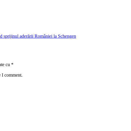
nd sprijinul aderării României la Schengen
ate cu
*
e I comment.