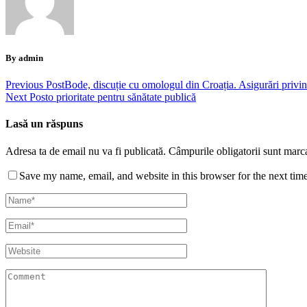
By admin
Previous Post
Bode, discuție cu omologul din Croația. Asigurări privi
Next Post
o prioritate pentru sănătate publică
Lasă un răspuns
Adresa ta de email nu va fi publicată.
Câmpurile obligatorii sunt marc
Save my name, email, and website in this browser for the next tim