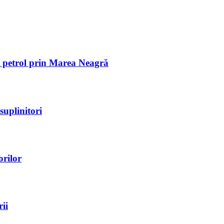
de petrol prin Marea Neagră
suplinitori
orilor
ii