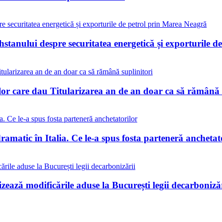
stanului despre securitatea energetică și exporturile 
lor care dau Titularizarea an de an doar ca să rămână 
matic în Italia. Ce le-a spus fosta parteneră anchetat
ează modificările aduse la București legii decarbonizăr