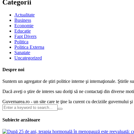
Categorii
Actualitate
Business
Economie
Educatie
Fapt Divers
Politica
Politica Externa
Sanatate
Uncategorized
Despre noi
Suntem un agregator de ştiri politice interne şi internaţionale. Ştirile s
Dacă aveţi o ştire de interes sau doriţi să ne contactaţi din diverse m
Guvernarea.ro - un site care te ţine la curent cu deciziile guvernului ş
Subiecte arzătoare