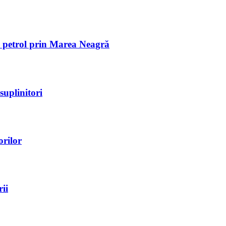
de petrol prin Marea Neagră
suplinitori
orilor
ii