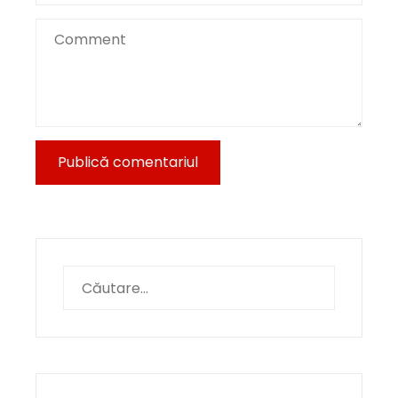
Caută
după: