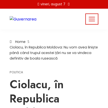
Skip
vineri, august 7
to
content
Home
Ciolacu, în Republica Moldova: Nu vom avea liniște
până când trupul acestei țări nu se va vindeca
definitiv de boala rusească
POLITICA
Ciolacu, în
Republica