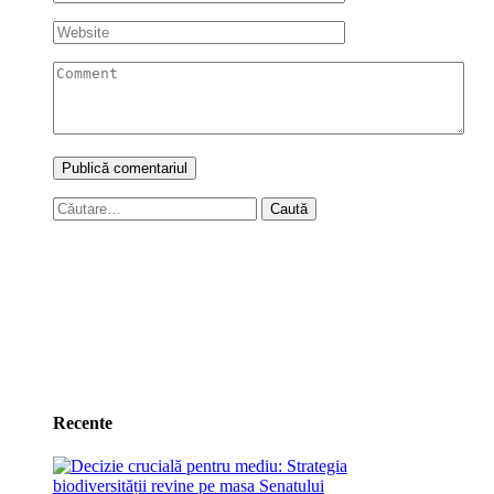
Caută
după:
Recente