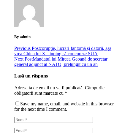
By admin
Previous Post
corupţie, lucrări-fantomă şi datorii, aşa
vrea China lui Xi Jinping să concureze SUA
Next Post
Mandatul lui Mircea Geoană de secretar
general adjunct al NATO, prelungit cu un an
Lasă un răspuns
Adresa ta de email nu va fi publicată.
Câmpurile
obligatorii sunt marcate cu
*
Save my name, email, and website in this browser
for the next time I comment.