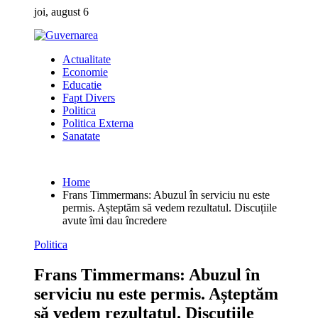
Skip
joi, august 6
to
content
Actualitate
Economie
Educatie
Fapt Divers
Politica
Politica Externa
Sanatate
Home
Frans Timmermans: Abuzul în serviciu nu este
permis. Așteptăm să vedem rezultatul. Discuțiile
avute îmi dau încredere
Politica
Frans Timmermans: Abuzul în
serviciu nu este permis. Așteptăm
să vedem rezultatul. Discuțiile