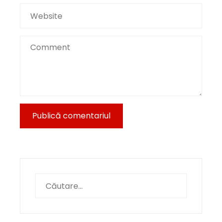
Caută
după: