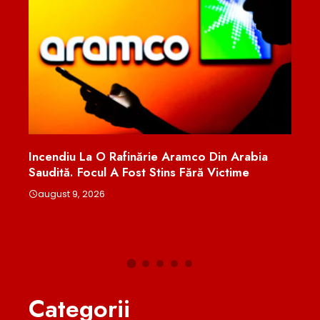
Incendiu La O Rafinărie Aramco Din Arabia
Cine
ea.
Saudită. Focul A Fost Stins Fără Victime
Susp
i AUR
Prim
august 9, 2026
aug
Categorii