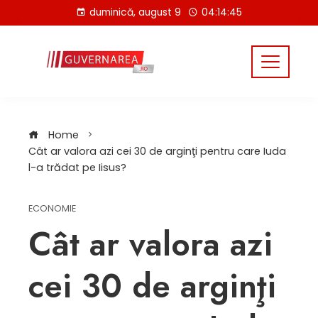
Skip
duminică, august 9
04:14:45
to
content
Home
Cât ar valora azi cei 30 de arginţi pentru care Iuda
l-a trădat pe Iisus?
ECONOMIE
Cât ar valora azi
cei 30 de arginţi