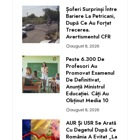
Șoferi Surprinși Între
Bariere La Petricani,
După Ce Au Forțat
Trecerea.
Avertismentul CFR
august 8, 2026
Peste 6.300 De
Profesori Au
Promovat Examenul
De Definitivat,
Anunță Ministrul
Educației. Câți Au
Obținut Media 10
august 8, 2026
AUR Și USR Se Arată
Cu Degetul După Ce
România A Evitat „la