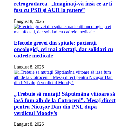
retrogradarea. „Imaginaţi-vă însă ce ar fi
fost cu PSD şi AUR la putere”
august 8, 2026
Efectele grevei din spitale: pacienții
oncologici, cei mai afectați, dar solidari cu
cadrele medicale
august 8, 2026
„Trebuie să mutați! Săptămâna viitoare să
iasă fum alb de la Cotroceni”. Mesaj direct
pentru Nicușor Dan din PNL după
verdictul Moody’s
august 8, 2026