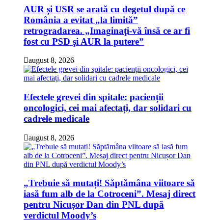
AUR și USR se arată cu degetul după ce
România a evitat „la limită”
retrogradarea. „Imaginaţi-vă însă ce ar fi
fost cu PSD şi AUR la putere”
august 8, 2026
Efectele grevei din spitale: pacienții
oncologici, cei mai afectați, dar solidari cu
cadrele medicale
august 8, 2026
„Trebuie să mutați! Săptămâna viitoare să
iasă fum alb de la Cotroceni”. Mesaj direct
pentru Nicușor Dan din PNL după
verdictul Moody’s