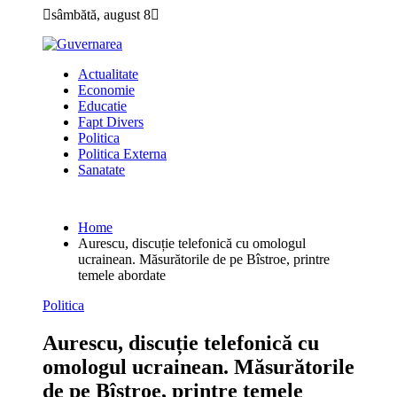
Skip
sâmbătă, august 8
to
content
Actualitate
Economie
Educatie
Fapt Divers
Politica
Politica Externa
Sanatate
Home
Aurescu, discuție telefonică cu omologul
ucrainean. Măsurătorile de pe Bîstroe, printre
temele abordate
Politica
Aurescu, discuție telefonică cu
omologul ucrainean. Măsurătorile
de pe Bîstroe, printre temele