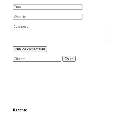
Caută
după:
Recente