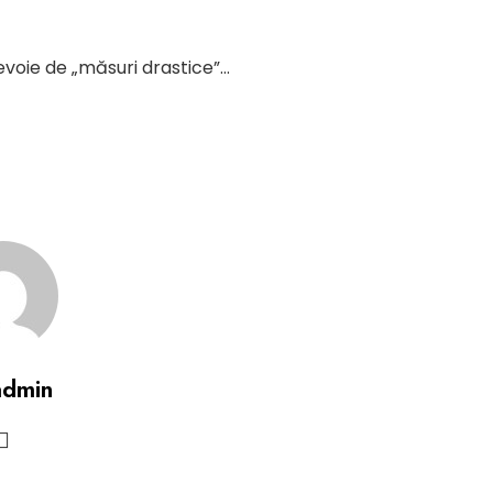
evoie de „măsuri drastice”…
admin