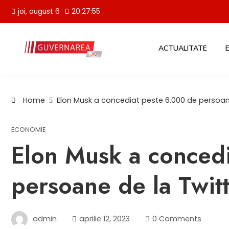
Skip
joi, august 6
20:27:55
to
content
ACTUALITATE
Home
Elon Musk a concediat peste 6.000 de persoan
ECONOMIE
Elon Musk a conced
persoane de la Twit
admin
aprilie 12, 2023
0 Comments