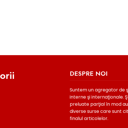
orii
DESPRE NOI
Suntem un agregator de şti
interne şi internaţionale. Şt
preluate parţial în mod a
diverse surse care sunt ci
Decizie Crucială Pentru Mediu:
finalul articolelor.
Strategia Biodiversității Revine Pe
La Bruxelles: Comisia