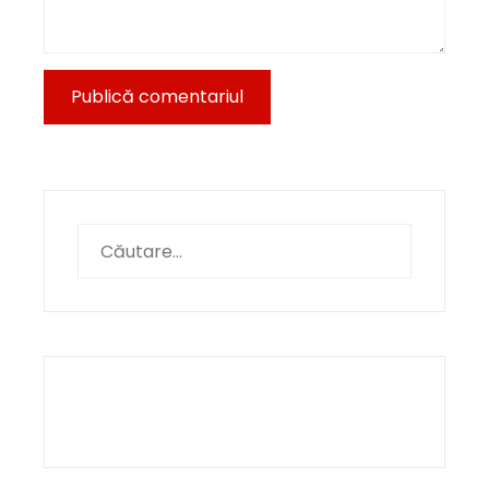
Caută
după: