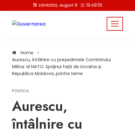
Skip
sâmbătă, august 8
19:48:55
to
content
Home
Aurescu, întâlnire cu președintele Comitetului
Militar al NATO. Sprijinul față de Ucraina și
Republica Moldova, printre teme
POLITICA
Aurescu,
întâlnire cu