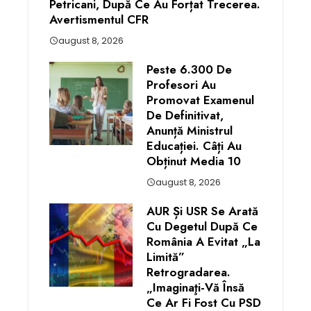
Petricani, După Ce Au Forțat Trecerea.
Avertismentul CFR
august 8, 2026
Peste 6.300 De
Profesori Au
Promovat Examenul
De Definitivat,
Anunță Ministrul
Educației. Câți Au
Obținut Media 10
august 8, 2026
AUR Și USR Se Arată
Cu Degetul După Ce
România A Evitat „la
Limită”
Retrogradarea.
„Imaginaţi-Vă Însă
Ce Ar Fi Fost Cu PSD