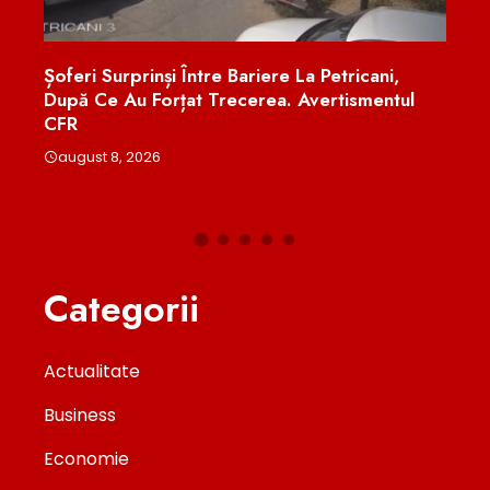
Șoferi Surprinși Între Bariere La Petricani,
Peste
t
După Ce Au Forțat Trecerea. Avertismentul
Examen
CFR
Educaț
august 8, 2026
augus
Categorii
Actualitate
Business
Economie