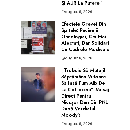
Şi AUR La Putere”
august 8, 2026
Efectele Grevei Din
Spitale: Pacienții
Oncologici, Cei Mai
Afectați, Dar Solidari
Cu Cadrele Medicale
august 8, 2026
„Trebuie Să Mutați!
Săptămâna Viitoare
Să Iasă Fum Alb De
La Cotroceni”. Mesaj
Direct Pentru
Nicușor Dan Din PNL
După Verdictul
Moody’s
august 8, 2026