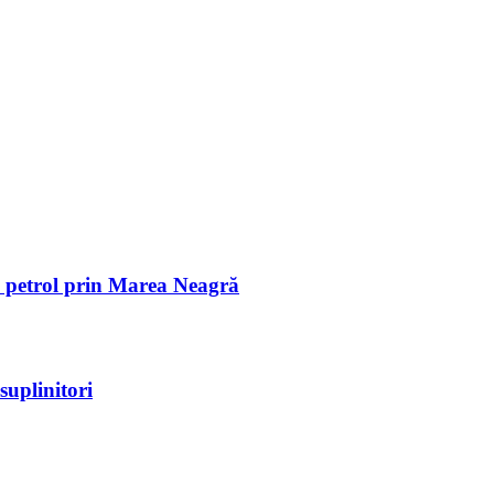
de petrol prin Marea Neagră
suplinitori