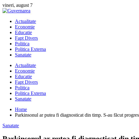
Skip
vineri, august 7
to
content
Actualitate
Economie
Educatie
Fapt Divers
Politica
Politica Externa
Sanatate
Actualitate
Economie
Educatie
Fapt Divers
Politica
Politica Externa
Sanatate
Home
Parkinsonul ar putea fi diagnosticat din timp. S-au făcut progre
Sanatate
Parkinsonul ar putea fi diagnosticat din t