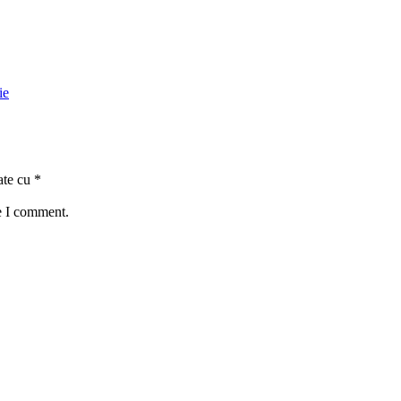
ie
ate cu
*
e I comment.