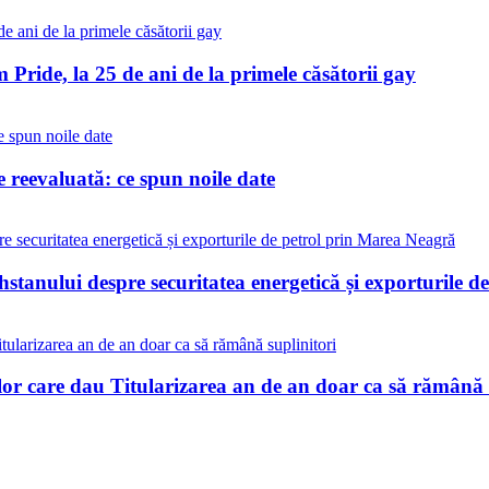
Pride, la 25 de ani de la primele căsătorii gay
reevaluată: ce spun noile date
stanului despre securitatea energetică și exporturile 
lor care dau Titularizarea an de an doar ca să rămână 