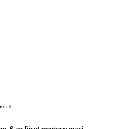
se mari
imp. S-au făcut progrese mari