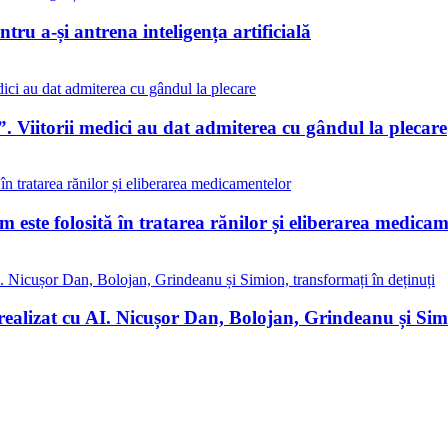
tru a-și antrena inteligența artificială
. Viitorii medici au dat admiterea cu gândul la plecare
este folosită în tratarea rănilor și eliberarea medicam
realizat cu AI. Nicușor Dan, Bolojan, Grindeanu și Simi