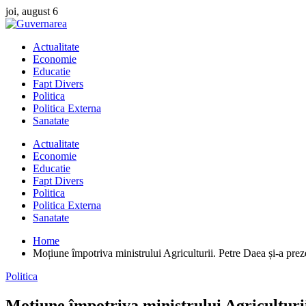
Skip
joi, august 6
to
content
Actualitate
Economie
Educatie
Fapt Divers
Politica
Politica Externa
Sanatate
Actualitate
Economie
Educatie
Fapt Divers
Politica
Politica Externa
Sanatate
Home
Moțiune împotriva ministrului Agriculturii. Petre Daea și-a prez
Politica
Moțiune împotriva ministrului Agriculturii