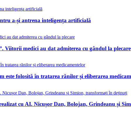
tru a-și antrena inteligența artificială
. Viitorii medici au dat admiterea cu gândul la plecare
este folosită în tratarea rănilor și eliberarea medicam
realizat cu AI. Nicușor Dan, Bolojan, Grindeanu și Simi