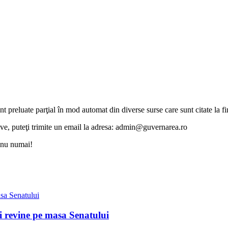
unt preluate parţial în mod automat din diverse surse care sunt citate la fin
otive, puteţi trimite un email la adresa: admin@guvernarea.ro
i nu numai!
ii revine pe masa Senatului