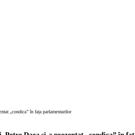
entat „condica” în fața parlamentarilor
. Petre Daea și-a prezentat „condica” în fa