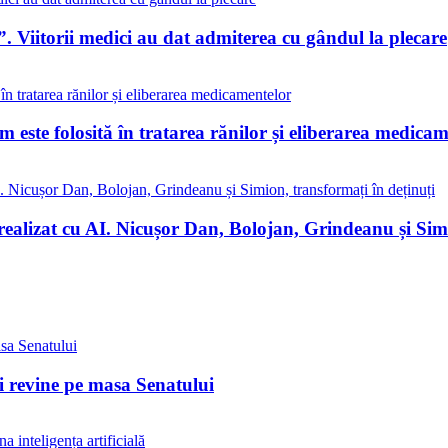
. Viitorii medici au dat admiterea cu gândul la plecare
este folosită în tratarea rănilor și eliberarea medicam
realizat cu AI. Nicușor Dan, Bolojan, Grindeanu și Simi
ii revine pe masa Senatului