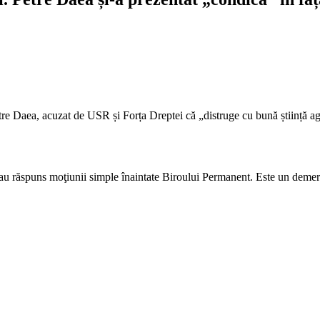
e Daea, acuzat de USR și Forța Dreptei că „distruge cu bună știință ag
 dau răspuns moţiunii simple înaintate Biroului Permanent. Este un deme