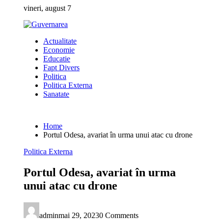
Skip
vineri, august 7
to
content
Actualitate
Economie
Educatie
Fapt Divers
Politica
Politica Externa
Sanatate
Home
Portul Odesa, avariat în urma unui atac cu drone
Politica Externa
Portul Odesa, avariat în urma
unui atac cu drone
admin
mai 29, 2023
0 Comments