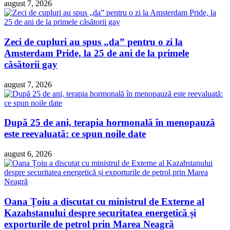
august 7, 2026
Zeci de cupluri au spus „da” pentru o zi la
Amsterdam Pride, la 25 de ani de la primele
căsătorii gay
august 7, 2026
După 25 de ani, terapia hormonală în menopauză
este reevaluată: ce spun noile date
august 6, 2026
Oana Țoiu a discutat cu ministrul de Externe al
Kazahstanului despre securitatea energetică și
exporturile de petrol prin Marea Neagră