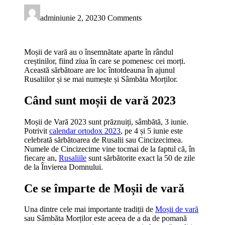
admin
iunie 2, 2023
0 Comments
Moșii de vară au o însemnătate aparte în rândul
creștinilor, fiind ziua în care se pomenesc cei morți.
Această sărbătoare are loc întotdeauna în ajunul
Rusaliilor și se mai numește și Sâmbăta Morților.
Când sunt moșii de vară 2023
Moșii de Vară 2023 sunt prăznuiți, sâmbătă, 3 iunie.
Potrivit
calendar ortodox 2023
, pe 4 și 5 iunie este
celebrată sărbătoarea de Rusalii sau Cincizecimea.
Numele de Cincizecime vine tocmai de la faptul că, în
fiecare an,
Rusaliile
sunt sărbătorite exact la 50 de zile
de la Învierea Domnului.
Ce se împarte de Moșii de vară
Una dintre cele mai importante tradiții de
Moșii de vară
sau Sâmbăta Morților este aceea de a da de pomană