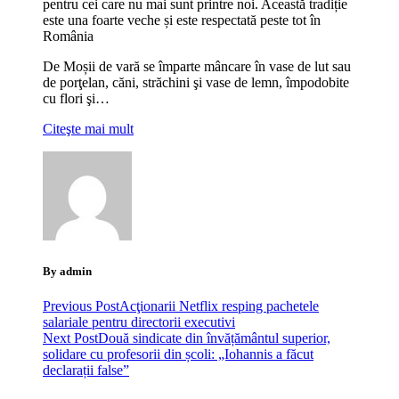
pentru cei care nu mai sunt printre noi. Această tradiție
este una foarte veche și este respectată peste tot în
România
De Moșii de vară se împarte mâncare în vase de lut sau
de porţelan, căni, străchini şi vase de lemn, împodobite
cu flori şi…
Citeşte mai mult
By admin
Previous Post
Acţionarii Netflix resping pachetele
salariale pentru directorii executivi
Next Post
Două sindicate din învățământul superior,
solidare cu profesorii din școli: „Iohannis a făcut
declarații false”