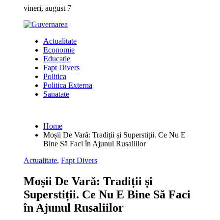
Skip
vineri, august 7
to
content
Actualitate
Economie
Educatie
Fapt Divers
Politica
Politica Externa
Sanatate
Home
Moșii De Vară: Tradiții și Superstiții. Ce Nu E
Bine Să Faci în Ajunul Rusaliilor
Actualitate
,
Fapt Divers
Moșii De Vară: Tradiții și
Superstiții. Ce Nu E Bine Să Faci
în Ajunul Rusaliilor