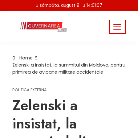
Skip
sâmbătă, august 8
14:01:07
to
content
Home
Zelenski a insistat, la summitul din Moldova, pentru
primirea de avioane militare occidentale
POLITICA EXTERNA
Zelenski a
insistat, la