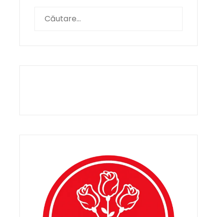
Caută
după: