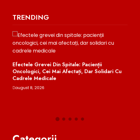
TRENDING
Efectele Grevei Din Spitale: Pacienții
Oncologici, Cei Mai Afectați, Dar Solidari Cu
„Tre
Cadrele Medicale
Iasă
Pent
august 8, 2026
Moo
augu
Categorii