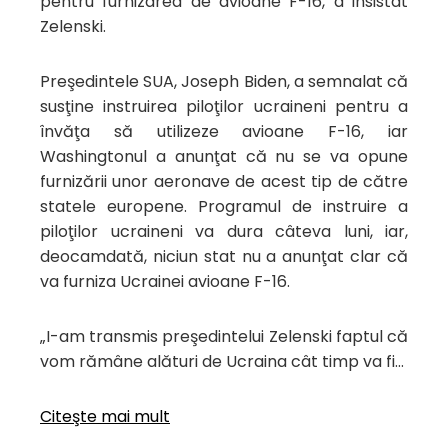
pentru furnizarea de avioane F-16, a insistat
Zelenski.
Preşedintele SUA, Joseph Biden, a semnalat că
susţine instruirea piloţilor ucraineni pentru a
învăţa să utilizeze avioane F-16, iar
Washingtonul a anunţat că nu se va opune
furnizării unor aeronave de acest tip de către
statele europene. Programul de instruire a
piloţilor ucraineni va dura câteva luni, iar,
deocamdată, niciun stat nu a anunţat clar că
va furniza Ucrainei avioane F-16.
„I-am transmis preşedintelui Zelenski faptul că
vom rămâne alături de Ucraina cât timp va fi…
Citeşte mai mult