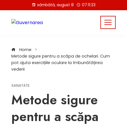
Skip
sâmbătă, august 8
07:11:34
to
content
Home
Metode sigure pentru a scăpa de ochelari. Cum
pot ajuta exercițiile oculare la îmbunătățirea
vederii
SANATATE
Metode sigure
pentru a scăpa