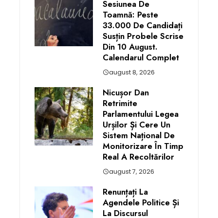
Sesiunea De
Toamnă: Peste
33.000 De Candidați
Susțin Probele Scrise
Din 10 August.
Calendarul Complet
august 8, 2026
Nicușor Dan
Retrimite
Parlamentului Legea
Urșilor Și Cere Un
Sistem Național De
Monitorizare În Timp
Real A Recoltărilor
august 7, 2026
Renunțați La
Agendele Politice Și
La Discursul