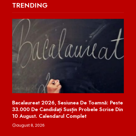
TRENDING
elor
Bacalaureat 2026, Sesiunea De Toamnă: Peste
Nicu
Ce
33.000 De Candidați Susțin Probele Scrise Din
Urși
10 August. Calendarul Complet
Moni
august 8, 2026
aug