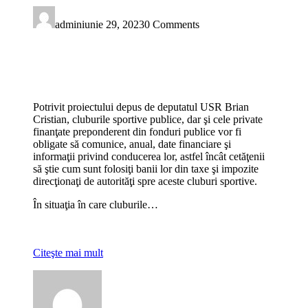
admin
iunie 29, 2023
0 Comments
Potrivit proiectului depus de deputatul USR Brian
Cristian, cluburile sportive publice, dar şi cele private
finanţate preponderent din fonduri publice vor fi
obligate să comunice, anual, date financiare şi
informaţii privind conducerea lor, astfel încât cetăţenii
să ştie cum sunt folosiţi banii lor din taxe şi impozite
direcţionaţi de autorităţi spre aceste cluburi sportive.
În situaţia în care cluburile…
Citeşte mai mult