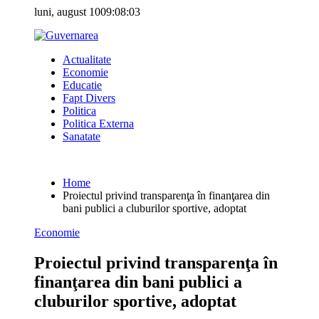
Skip
luni, august 10
09:08:04
to
content
Actualitate
Economie
Educatie
Fapt Divers
Politica
Politica Externa
Sanatate
Home
Proiectul privind transparenţa în finanţarea din
bani publici a cluburilor sportive, adoptat
Economie
Proiectul privind transparenţa în
finanţarea din bani publici a
cluburilor sportive, adoptat