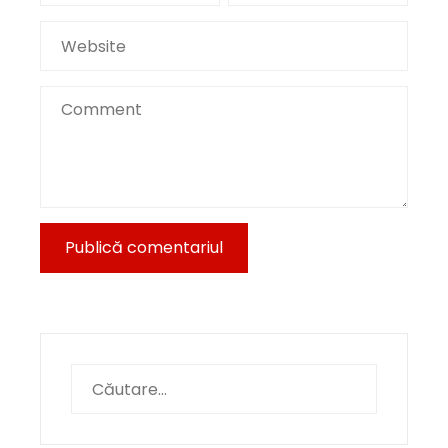
Caută
după: