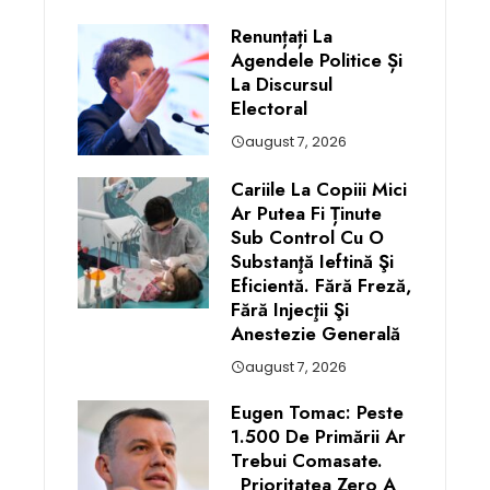
Renunțați La
Agendele Politice Și
La Discursul
Electoral
august 7, 2026
Cariile La Copiii Mici
Ar Putea Fi Ținute
Sub Control Cu O
Substanţă Ieftină Şi
Eficientă. Fără Freză,
Fără Injecţii Şi
Anestezie Generală
august 7, 2026
Eugen Tomac: Peste
1.500 De Primării Ar
Trebui Comasate.
„Prioritatea Zero A