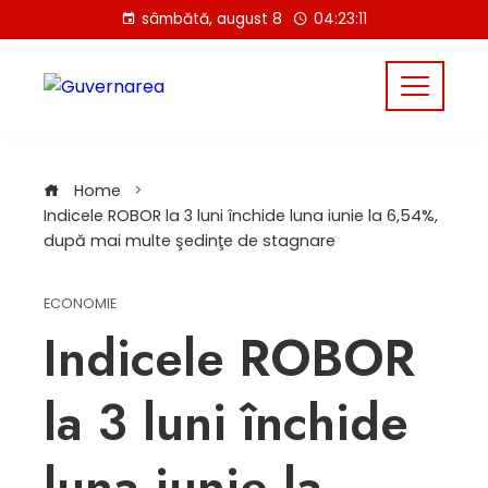
Skip
sâmbătă, august 8
04:23:11
to
content
Home
Indicele ROBOR la 3 luni închide luna iunie la 6,54%,
după mai multe şedinţe de stagnare
ECONOMIE
Indicele ROBOR
la 3 luni închide
luna iunie la