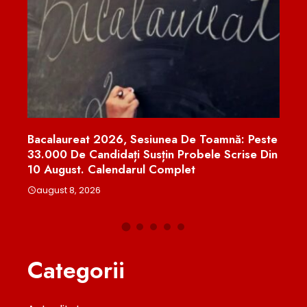
Bacalaureat 2026, Sesiunea De Toamnă: Peste
Nicu
33.000 De Candidați Susțin Probele Scrise Din
Urși
ice”
10 August. Calendarul Complet
Moni
august 8, 2026
aug
Categorii