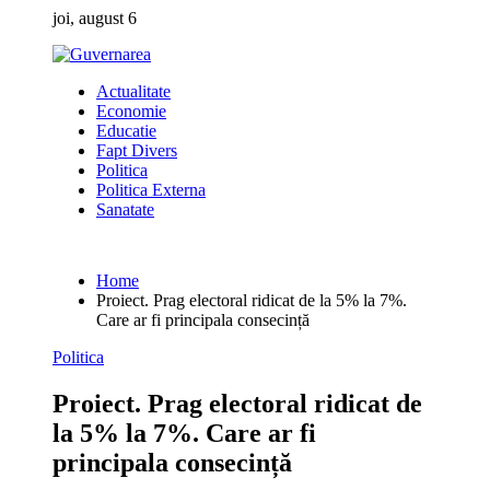
Skip
joi, august 6
to
content
Actualitate
Economie
Educatie
Fapt Divers
Politica
Politica Externa
Sanatate
Home
Proiect. Prag electoral ridicat de la 5% la 7%.
Care ar fi principala consecință
Politica
Proiect. Prag electoral ridicat de
la 5% la 7%. Care ar fi
principala consecință