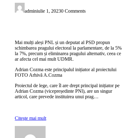
admin
iulie 1, 2023
0 Comments
Mai mulți aleși PNL și un deputat al PSD propun
schimbarea pragului electoral la parlamentare, de la 5%
la 7%, precum și eliminarea pragului alternativ, ceea ce
ar afecta cel mai mult UDMR.
Adrian Cozma este principalul inițiator al proiectului
FOTO Arhivă A.Cozma
Proiectul de lege, care îl are drept principal inițiator pe
Adrian Cozma (vicepreședinte PNl), are un singur
articol, care prevede instituirea unui prag…
Citeşte mai mult