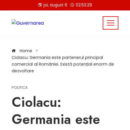
Skip
joi, august 6
02:53:29
to
content
Home
Ciolacu: Germania este partenerul principal
comercial al României. Există potențial enorm de
dezvoltare
POLITICA
Ciolacu:
Germania este