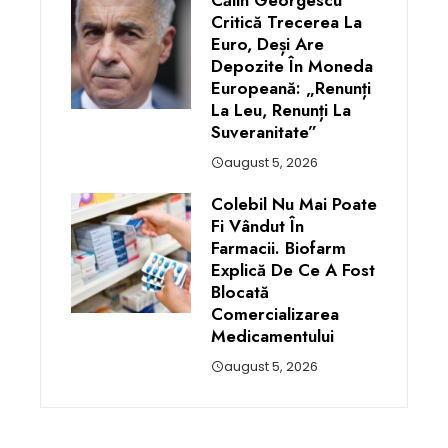
Călin Georgescu
Critică Trecerea La
Euro, Deși Are
Depozite În Moneda
Europeană: „Renunți
La Leu, Renunți La
Suveranitate”
august 5, 2026
Colebil Nu Mai Poate
Fi Vândut În
Farmacii. Biofarm
Explică De Ce A Fost
Blocată
Comercializarea
Medicamentului
august 5, 2026