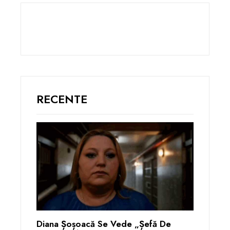
RECENTE
Diana Șoșoacă Se Vede „șefă De