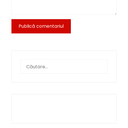
Caută
după: