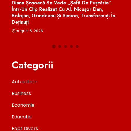
Diana Șoșoacă Se Vede „șefă De Pușcărie”
Acuzaț
Într-Un Clip Realizat Cu AI. Nicușor Dan,
Cătăl
Bolojan, Grindeanu Și Simion, Transformați În
augus
Deținuți
august 5, 2026
Categorii
Actualitate
Business
Economie
Educatie
Fapt Divers