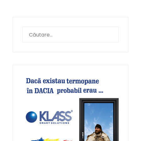
Caută
după: