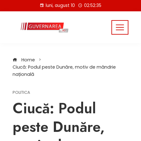
Skip
luni, august 10
02:52:36
to
content
Home
Ciucă: Podul peste Dunăre, motiv de mândrie
națională
POLITICA
Ciucă: Podul
peste Dunăre,