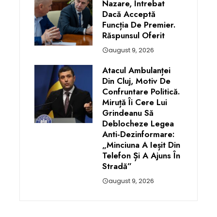
Nazare, Întrebat
Dacă Acceptă
Funcția De Premier.
Răspunsul Oferit
august 9, 2026
Atacul Ambulanței
Din Cluj, Motiv De
Confruntare Politică.
Miruță Îi Cere Lui
Grindeanu Să
Deblocheze Legea
Anti-Dezinformare:
„Minciuna A Ieșit Din
Telefon Și A Ajuns În
Stradă”
august 9, 2026