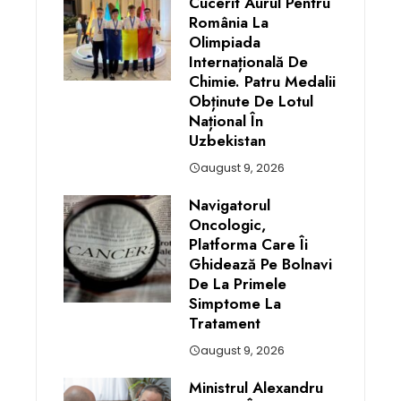
Cucerit Aurul Pentru
România La
Olimpiada
Internațională De
Chimie. Patru Medalii
Obținute De Lotul
Național În
Uzbekistan
august 9, 2026
Navigatorul
Oncologic,
Platforma Care Îi
Ghidează Pe Bolnavi
De La Primele
Simptome La
Tratament
august 9, 2026
Ministrul Alexandru