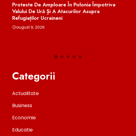
ia Împotriva
Un Elev Din Buzău A Cucerit Aurul Pentru
Asupra
România La Olimpiada Internațională De
Chimie. Patru Medalii Obținute De Lotul
Național În Uzbekistan
august 9, 2026
Categorii
Actualitate
Business
Economie
Educatie