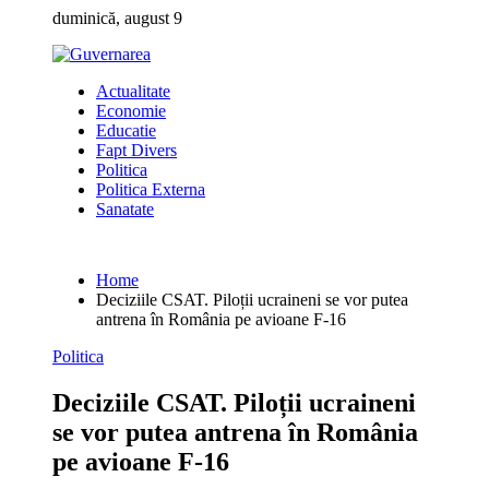
Skip
duminică, august 9
to
content
Actualitate
Economie
Educatie
Fapt Divers
Politica
Politica Externa
Sanatate
Home
Deciziile CSAT. Piloții ucraineni se vor putea
antrena în România pe avioane F-16
Politica
Deciziile CSAT. Piloții ucraineni
se vor putea antrena în România
pe avioane F-16