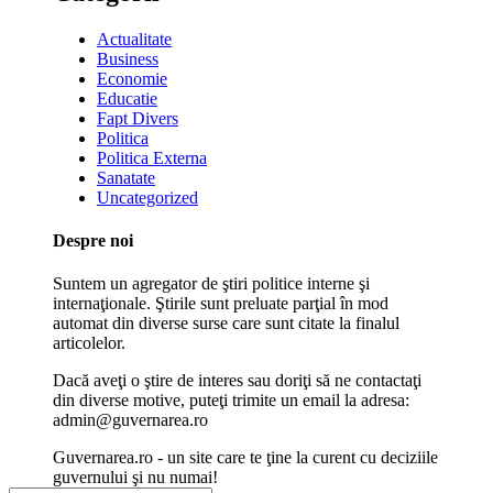
Actualitate
Business
Economie
Educatie
Fapt Divers
Politica
Politica Externa
Sanatate
Uncategorized
Despre noi
Suntem un agregator de ştiri politice interne şi
internaţionale. Ştirile sunt preluate parţial în mod
automat din diverse surse care sunt citate la finalul
articolelor.
Dacă aveţi o ştire de interes sau doriţi să ne contactaţi
din diverse motive, puteţi trimite un email la adresa:
admin@guvernarea.ro
Guvernarea.ro - un site care te ţine la curent cu deciziile
guvernului şi nu numai!