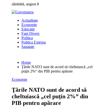
Skip
sâmbătă, august 8
to
content
Actualitate
Economie
Educatie
Fapt Divers
Politica
Politica Externa
Sanatate
Home
Ţările NATO sunt de acord să cheltuiască „cel
puţin 2%” din PIB pentru apărare
Economie
Ţările NATO sunt de acord să
cheltuiască „cel puţin 2%” din
PIB pentru apărare