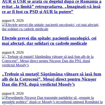
AUR și USR se arată cu degetul după ce România a
evitat „la limită” retrogradarea. „Imaginaţi-vă însă
ce ar fi fost cu PSD şi AUR la putere”
august 8, 2026
Efectele grevei din spitale: pacienții oncologici, cei
mai afectați, dar solidari cu cadrele medicale
august 8, 2026
„Trebuie să mutați! Săptămâna viitoare să iasă fum
alb de la Cotroceni”. Mesaj direct pentru Nicușor
Dan din PNL după verdictul Moody’s
august 8, 2026