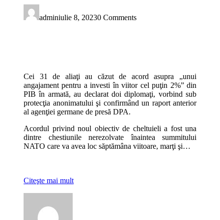
admin
iulie 8, 2023
0 Comments
Cei 31 de aliaţi au căzut de acord asupra „unui
angajament pentru a investi în viitor cel puţin 2%” din
PIB în armată, au declarat doi diplomaţi, vorbind sub
protecţia anonimatului şi confirmând un raport anterior
al agenţiei germane de presă DPA.
Acordul privind noul obiectiv de cheltuieli a fost una
dintre chestiunile nerezolvate înaintea summitului
NATO care va avea loc săptămâna viitoare, marţi şi…
Citeşte mai mult