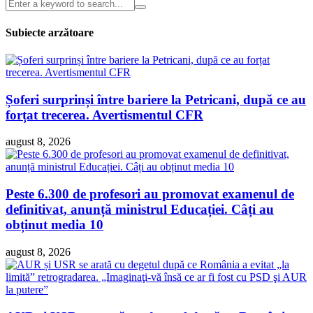
Subiecte arzătoare
Șoferi surprinși între bariere la Petricani, după ce au
forțat trecerea. Avertismentul CFR
august 8, 2026
Peste 6.300 de profesori au promovat examenul de
definitivat, anunță ministrul Educației. Câți au
obținut media 10
august 8, 2026