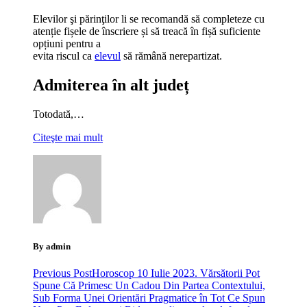
Elevilor şi părinţilor li se recomandă să completeze cu
atenție fișele de înscriere și să treacă în fișă suficiente
opțiuni pentru a
evita riscul ca
elevul
să rămână nerepartizat.
Admiterea în alt județ
Totodată,…
Citeşte mai mult
By admin
Previous Post
Horoscop 10 Iulie 2023. Vărsătorii Pot
Spune Că Primesc Un Cadou Din Partea Contextului,
Sub Forma Unei Orientări Pragmatice în Tot Ce Spun