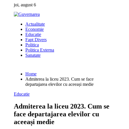
Skip
joi, august 6
to
content
Actualitate
Economie
Educatie
Fapt Divers
Politica
Politica Externa
Sanatate
Home
Admiterea la liceu 2023. Cum se face
departajarea elevilor cu aceeași medie
Educatie
Admiterea la liceu 2023. Cum se
face departajarea elevilor cu
aceeași medie