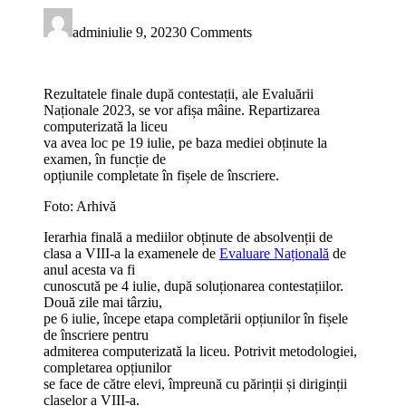
admin
iulie 9, 2023
0 Comments
Rezultatele finale după contestații, ale Evaluării
Naționale 2023, se vor afișa mâine. Repartizarea
computerizată la liceu
va avea loc pe 19 iulie, pe baza mediei obținute la
examen, în funcție de
opțiunile completate în fișele de înscriere.
Foto: Arhivă
Ierarhia finală a mediilor obținute de absolvenții de
clasa a VIII-a la examenele de
Evaluare Națională
de
anul acesta va fi
cunoscută pe 4 iulie, după soluționarea contestațiilor.
Două zile mai târziu,
pe 6 iulie, începe etapa completării opțiunilor în fișele
de înscriere pentru
admiterea computerizată la liceu. Potrivit metodologiei,
completarea opțiunilor
se face de către elevi, împreună cu părinții și diriginții
claselor a VIII-a.