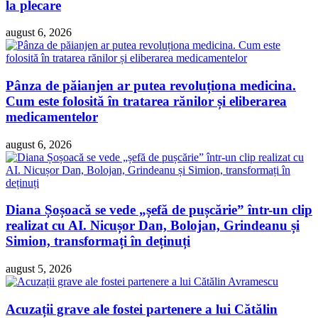
la plecare
august 6, 2026
Pânza de păianjen ar putea revoluționa medicina.
Cum este folosită în tratarea rănilor și eliberarea
medicamentelor
august 6, 2026
Diana Șoșoacă se vede „șefă de pușcărie” într-un clip
realizat cu AI. Nicușor Dan, Bolojan, Grindeanu și
Simion, transformați în deținuți
august 5, 2026
Acuzații grave ale fostei partenere a lui Cătălin