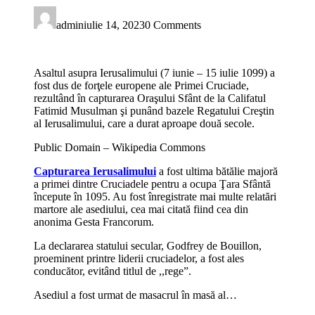
admin
iulie 14, 2023
0 Comments
Asaltul asupra Ierusalimului (7 iunie – 15 iulie 1099) a
fost dus de forţele europene ale Primei Cruciade,
rezultând în capturarea Oraşului Sfânt de la Califatul
Fatimid Musulman şi punând bazele Regatului Creştin
al Ierusalimului, care a durat aproape două secole.
Public Domain – Wikipedia Commons
Capturarea Ierusalimului
a fost ultima bătălie majoră
a primei dintre Cruciadele pentru a ocupa Ţara Sfântă
începute în 1095. Au fost înregistrate mai multe relatări
martore ale asediului, cea mai citată fiind cea din
anonima Gesta Francorum.
La declararea statului secular, Godfrey de Bouillon,
proeminent printre liderii cruciadelor, a fost ales
conducător, evitând titlul de ,,rege”.
Asediul a fost urmat de masacrul în masă al…