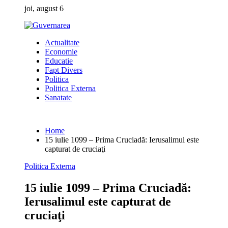
Skip
joi, august 6
to
content
Actualitate
Economie
Educatie
Fapt Divers
Politica
Politica Externa
Sanatate
Home
15 iulie 1099 – Prima Cruciadă: Ierusalimul este
capturat de cruciaţi
Politica Externa
15 iulie 1099 – Prima Cruciadă:
Ierusalimul este capturat de
cruciaţi