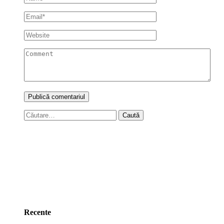
Caută
după:
Recente