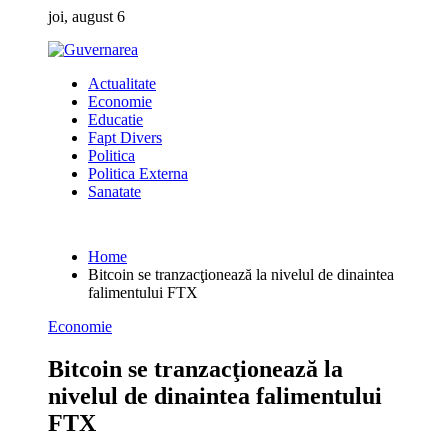
Skip
joi, august 6
to
content
Actualitate
Economie
Educatie
Fapt Divers
Politica
Politica Externa
Sanatate
Home
Bitcoin se tranzacţionează la nivelul de dinaintea
falimentului FTX
Economie
Bitcoin se tranzacţionează la
nivelul de dinaintea falimentului
FTX