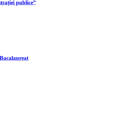
rației publice”
 Bacalaureat