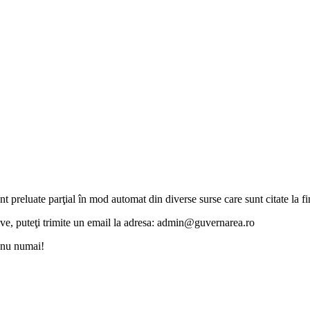
unt preluate parţial în mod automat din diverse surse care sunt citate la fin
otive, puteţi trimite un email la adresa: admin@guvernarea.ro
i nu numai!