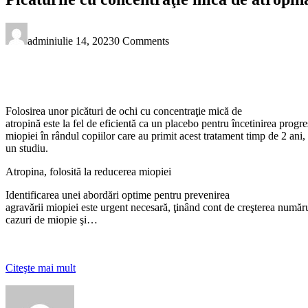
admin
iulie 14, 2023
0 Comments
Folosirea unor picături de ochi cu concentraţie mică de
atropină este la fel de eficientă ca un placebo pentru încetinirea progre
miopiei în rândul copiilor care au primit acest tratament timp de 2 ani,
un studiu.
Atropina, folosită la reducerea miopiei
Identificarea unei abordări optime pentru prevenirea
agravării miopiei este urgent necesară, ţinând cont de creşterea număr
cazuri de miopie şi…
Citeşte mai mult