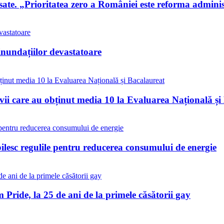
te. „Prioritatea zero a României este reforma administ
inundațiilor devastatoare
vii care au obținut media 10 la Evaluarea Națională și
bilesc regulile pentru reducerea consumului de energie
Pride, la 25 de ani de la primele căsătorii gay