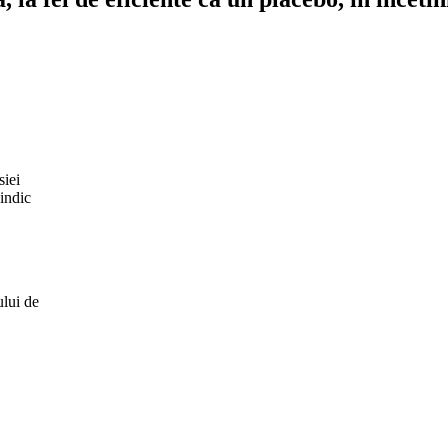
siei
 indic
ului de