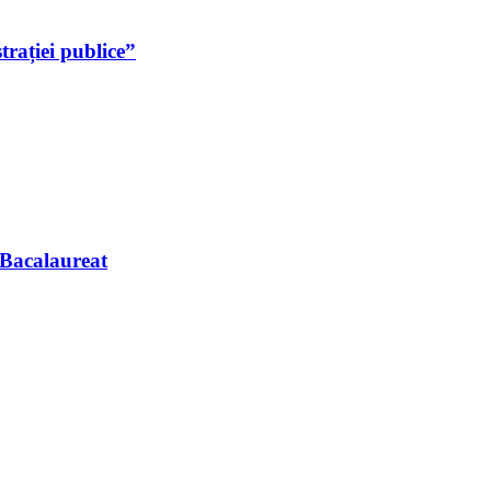
rației publice”
 Bacalaureat