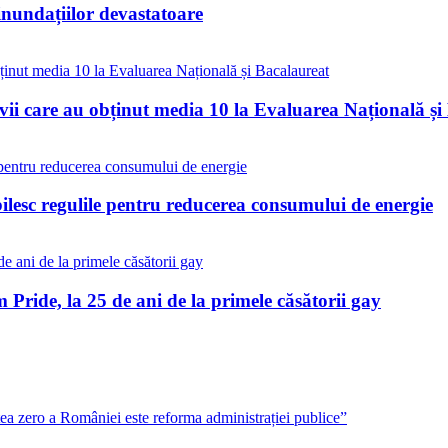
inundațiilor devastatoare
vii care au obținut media 10 la Evaluarea Națională și
bilesc regulile pentru reducerea consumului de energie
Pride, la 25 de ani de la primele căsătorii gay