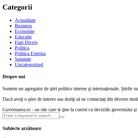
Categorii
Actualitate
Business
Economie
Educatie
Fapt Divers
Politica
Politica Externa
Sanatate
Uncategorized
Despre noi
Suntem un agregator de ştiri politice interne şi internaţionale. Ştirile s
Dacă aveţi o ştire de interes sau doriţi să ne contactaţi din diverse m
Guvernarea.ro - un site care te ţine la curent cu deciziile guvernului ş
Subiecte arzătoare