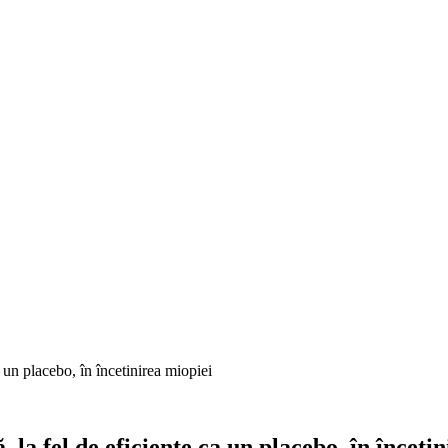
a un placebo, în încetinirea miopiei
 la fel de eficiente ca un placebo, în înceti