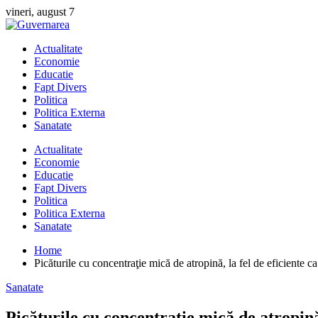
Skip
vineri, august 7
to
content
Actualitate
Economie
Educatie
Fapt Divers
Politica
Politica Externa
Sanatate
Actualitate
Economie
Educatie
Fapt Divers
Politica
Politica Externa
Sanatate
Home
Picăturile cu concentraţie mică de atropină, la fel de eficiente c
Sanatate
Picăturile cu concentraţie mică de atropină,