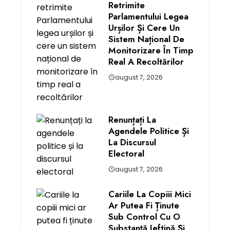
Retrimite
Parlamentului Legea
Urșilor Și Cere Un
Sistem Național De
Monitorizare În Timp
Real A Recoltărilor
august 7, 2026
Renunțați La
Agendele Politice Și
La Discursul
Electoral
august 7, 2026
Cariile La Copiii Mici
Ar Putea Fi Ținute
Sub Control Cu O
Substanţă Ieftină Şi