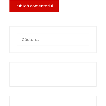
Caută
după: