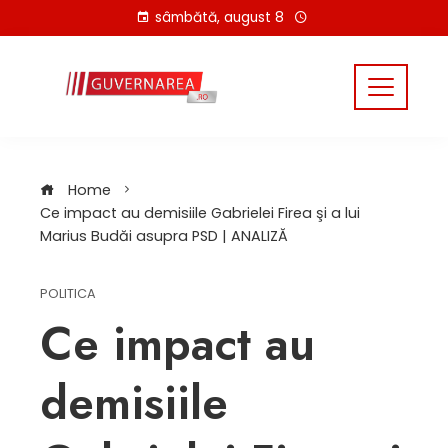
Skip
sâmbătă, august 8
to
content
Home
Ce impact au demisiile Gabrielei Firea şi a lui
Marius Budăi asupra PSD | ANALIZĂ
POLITICA
Ce impact au
demisiile