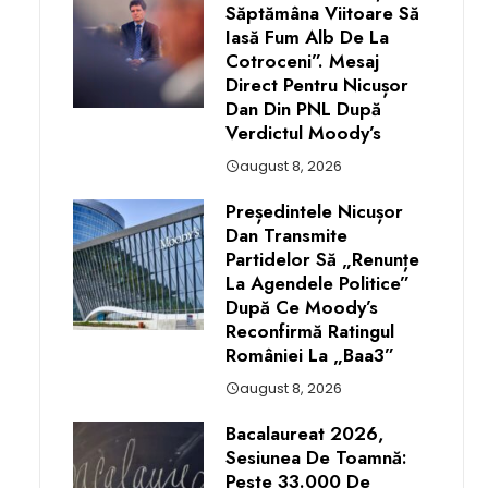
Săptămâna Viitoare Să
Iasă Fum Alb De La
Cotroceni”. Mesaj
Direct Pentru Nicușor
Dan Din PNL După
Verdictul Moody’s
august 8, 2026
Președintele Nicușor
Dan Transmite
Partidelor Să „renunțe
La Agendele Politice”
După Ce Moody’s
Reconfirmă Ratingul
României La „Baa3”
august 8, 2026
Bacalaureat 2026,
Sesiunea De Toamnă:
Peste 33.000 De