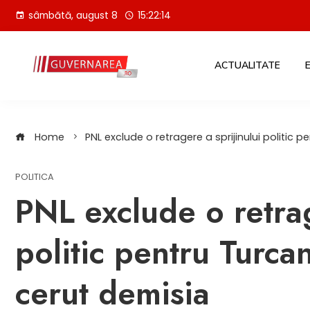
Skip
sâmbătă, august 8
15:22:15
to
content
ACTUALITATE
Home
PNL exclude o retragere a sprijinului politic 
POLITICA
PNL exclude o retrag
politic pentru Turca
cerut demisia